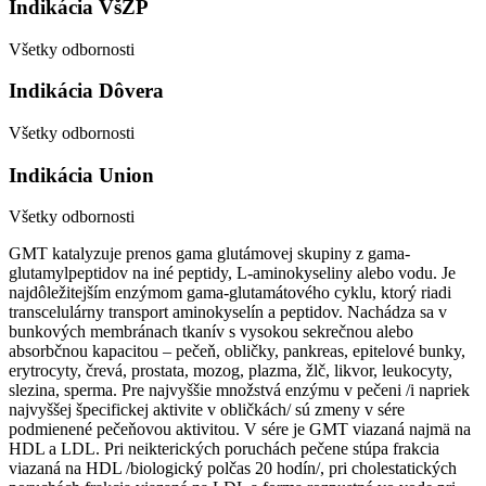
Indikácia VšZP
Všetky odbornosti
Indikácia Dôvera
Všetky odbornosti
Indikácia Union
Všetky odbornosti
GMT katalyzuje prenos gama glutámovej skupiny z gama-
glutamylpeptidov na iné peptidy, L-aminokyseliny alebo vodu. Je
najdôležitejším enzýmom gama-glutamátového cyklu, ktorý riadi
transcelulárny transport aminokyselín a peptidov. Nachádza sa v
bunkových membránach tkanív s vysokou sekrečnou alebo
absorbčnou kapacitou – pečeň, obličky, pankreas, epitelové bunky,
erytrocyty, črevá, prostata, mozog, plazma, žlč, likvor, leukocyty,
slezina, sperma. Pre najvyššie množstvá enzýmu v pečeni /i napriek
najvyššej špecifickej aktivite v obličkách/ sú zmeny v sére
podmienené pečeňovou aktivitou. V sére je GMT viazaná najmä na
HDL a LDL. Pri neikterických poruchách pečene stúpa frakcia
viazaná na HDL /biologický polčas 20 hodín/, pri cholestatických