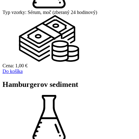
Typ vzorky:
Sérum, moč (zberaný 24 hodinový)
Cena:
1,00
€
Do košíka
Hamburgerov sediment