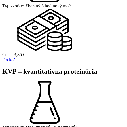
Typ vzorky:
Zberaný 3 hodinový moč
Cena:
3,85
€
Do košíka
KVP – kvantitatívna proteinúria