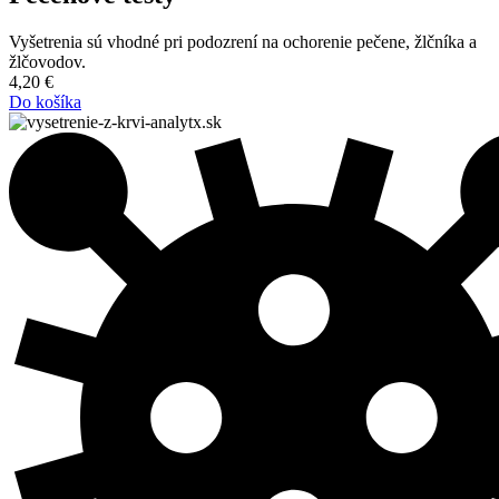
Vyšetrenia sú vhodné pri podozrení na ochorenie pečene, žlčníka a
žlčovodov.
4,20
€
Do košíka