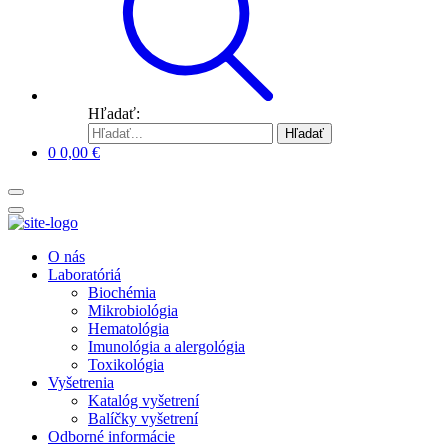
Hľadať:
Hľadať
0
0,00
€
O nás
Laboratóriá
Biochémia
Mikrobiológia
Hematológia
Imunológia a alergológia
Toxikológia
Vyšetrenia
Katalóg vyšetrení
Balíčky vyšetrení
Odborné informácie