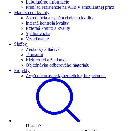
Laboratórne informácie
Prehľad rezistencie na ATB v ambulantnej praxi
Manažment kvality
Akreditácia a systém riadenia kvality
Interná kontrola kvality
Externá kontrola kvality
Spätná väzba
Vzdelávanie
Služby
Žiadanky a tlačivá
Transport
Elektronická žiadanka
Objednávka odberového materiálu
Projekty
Zvýšenie úrovne kybernetickej bezpečnosti
Hľadať: