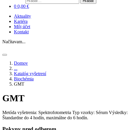
Hľadať
0
0,00
€
Aktuality
Kariéra
Môj účet
Kontakt
Načítavam...
Domov
...
Katalóg vyšetrení
Biochémia
GMT
GMT
Metóda vyšetrenia: Spektrofotometria
Typ vzorky: Sérum
Výsledky:
Štandardne do 4 hodín, maximálne do 6 hodín.
Pokyny pred odberom