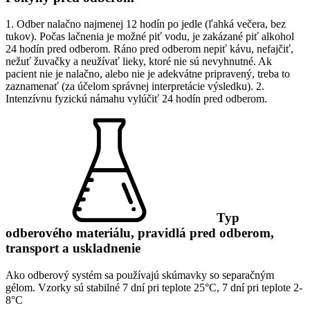
1. Odber nalačno najmenej 12 hodín po jedle (ľahká večera, bez
tukov). Počas lačnenia je možné piť vodu, je zakázané piť alkohol
24 hodín pred odberom. Ráno pred odberom nepiť kávu, nefajčiť,
nežuť žuvačky a neužívať lieky, ktoré nie sú nevyhnutné. Ak
pacient nie je nalačno, alebo nie je adekvátne pripravený, treba to
zaznamenať (za účelom správnej interpretácie výsledku). 2.
Intenzívnu fyzickú námahu vylúčiť 24 hodín pred odberom.
Typ
odberového materiálu, pravidlá pred odberom,
transport a uskladnenie
Ako odberový systém sa používajú skúmavky so separačným
gélom. Vzorky sú stabilné 7 dní pri teplote 25°C, 7 dní pri teplote 2-
8°C