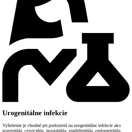
Urogenitálne infekcie
Vyšetrenie je vhodné pri podozrení na urogenitálne infekcie ako
jeuretritída, cervicitída, prostatitída, epididimitída, endometritída,