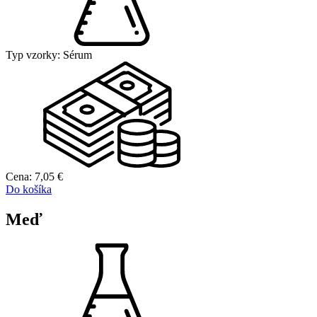
Typ vzorky:
Sérum
Cena:
7,05
€
Do košíka
Meď