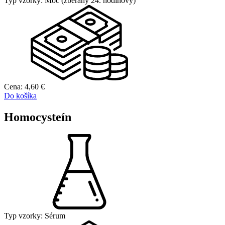
Typ vzorky:
Moč (zberaný 24. hodinový)
Cena:
4,60
€
Do košíka
Homocysteín
Typ vzorky:
Sérum