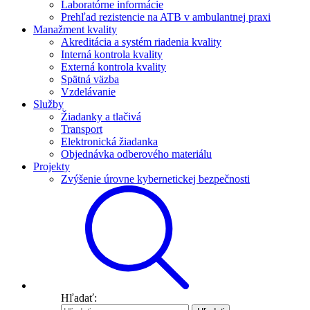
Laboratórne informácie
Prehľad rezistencie na ATB v ambulantnej praxi
Manažment kvality
Akreditácia a systém riadenia kvality
Interná kontrola kvality
Externá kontrola kvality
Spätná väzba
Vzdelávanie
Služby
Žiadanky a tlačivá
Transport
Elektronická žiadanka
Objednávka odberového materiálu
Projekty
Zvýšenie úrovne kybernetickej bezpečnosti
Hľadať: