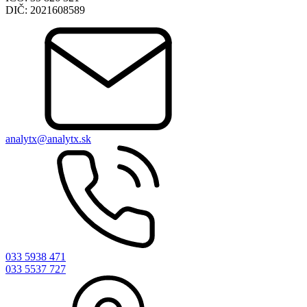
DIČ: 2021608589
analytx@analytx.sk
033 5938 471
033 5537 727