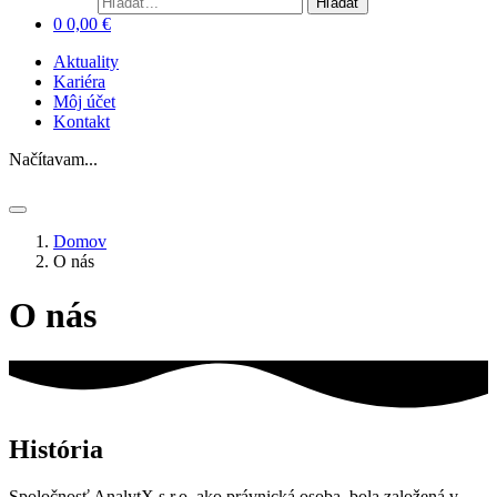
Hľadať
0
0,00
€
Aktuality
Kariéra
Môj účet
Kontakt
Načítavam...
Domov
O nás
O nás
História
Spoločnosť AnalytX s.r.o. ako právnická osoba, bola založená v