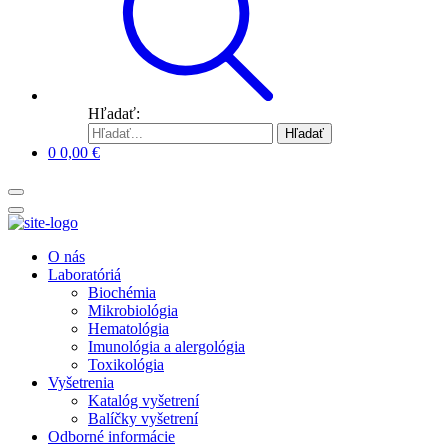
Hľadať:
Hľadať
0
0,00
€
O nás
Laboratóriá
Biochémia
Mikrobiológia
Hematológia
Imunológia a alergológia
Toxikológia
Vyšetrenia
Katalóg vyšetrení
Balíčky vyšetrení
Odborné informácie