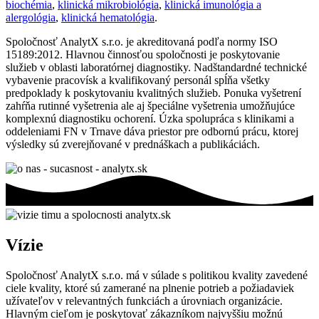
biochémia
,
klinická mikrobiológia
,
klinická imunológia a
alergológia
,
klinická hematológia
.
Spoločnosť AnalytX s.r.o. je akreditovaná podľa normy ISO
15189:2012. Hlavnou činnosťou spoločnosti je poskytovanie
služieb v oblasti laboratórnej diagnostiky. Nadštandardné technické
vybavenie pracovísk a kvalifikovaný personál spĺňa všetky
predpoklady k poskytovaniu kvalitných služieb. Ponuka vyšetrení
zahŕňa rutinné vyšetrenia ale aj špeciálne vyšetrenia umožňujúce
komplexnú diagnostiku ochorení. Úzka spolupráca s klinikami a
oddeleniami FN v Trnave dáva priestor pre odbornú prácu, ktorej
výsledky sú zverejňované v prednáškach a publikáciách.
Vízie
Spoločnosť AnalytX s.r.o. má v súlade s politikou kvality zavedené
ciele kvality, ktoré sú zamerané na plnenie potrieb a požiadaviek
užívateľov v relevantných funkciách a úrovniach organizácie.
Hlavným cieľom je poskytovať zákazníkom najvyššiu možnú