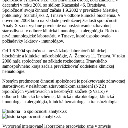
decembri v roku 2001 so sídlom Kazanská 46, Bratislava.
Spoločnosť svoju činnosť začala 1.9.2002 v prevádzke Mestskej
polikliniky, Starohájska 2, Trnava v odbore klinická biochémia. V
novembri 2003 bolo na základe predloženej žiadosti spoločnosti
AnalytX s.r.o. vydané povolenie na poskytovanie zdravotnej
starostlivosti v odbore klinická imunológia a alergológia. Bolo to
prvé imunologické laboratóriu v Trnave, ktoré uspokojovalo
požiadavky lekárov - imunológov.
Od 1.6.2004 spoločnosť prevádzkuje laboratóriá klinickej
biochémie a klinickej mikrobiológie, A. Žarnova 11, Trnava. V roku
2008 naša spoločnosť na základe rozhodnutia Trnavského
samosprávneho kraja začala prevádzkovať oddelenie klinickej
hematológie.
Nosným predmetom činnosti spoločnosti je poskytovanie zdravotnej
starostlivosti v neštátnom zdravotníckom zariadení (NZZ)
Spoločných vyšetrovacích a liečebných zložiek (SVaLZ) v
odboroch klinická biochémia, klinická mikrobiológia, klinická
imunológia a alergológia, klinická hematológia a transfuziológia.
Vytvorené integrované laboratórne pracovisko sme v zmysle