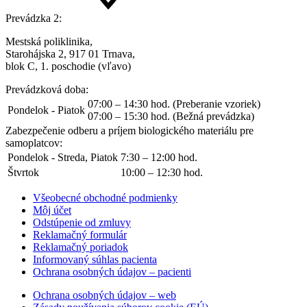
Prevádzka 2:
Mestská poliklinika,
Starohájska 2, 917 01 Trnava,
blok C, 1. poschodie (vľavo)
Prevádzková doba:
07:00 – 14:30 hod. (Preberanie vzoriek)
Pondelok - Piatok
07:00 – 15:30 hod. (Bežná prevádzka)
Zabezpečenie odberu a príjem biologického materiálu pre
samoplatcov:
Pondelok - Streda, Piatok
7:30 – 12:00 hod.
Štvrtok
10:00 – 12:30 hod.
Všeobecné obchodné podmienky
Môj účet
Odstúpenie od zmluvy
Reklamačný formulár
Reklamačný poriadok
Informovaný súhlas pacienta
Ochrana osobných údajov – pacienti
Ochrana osobných údajov – web