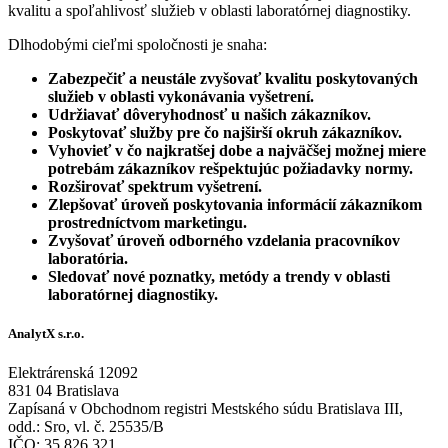
kvalitu a spoľahlivosť služieb v oblasti laboratórnej diagnostiky.
Dlhodobými cieľmi spoločnosti je snaha:
Zabezpečiť a neustále zvyšovať kvalitu poskytovaných
služieb v oblasti vykonávania vyšetrení.
Udržiavať dôveryhodnosť u našich zákazníkov.
Poskytovať služby pre čo najširší okruh zákazníkov.
Vyhovieť v čo najkratšej dobe a najväčšej možnej miere
potrebám zákazníkov rešpektujúc požiadavky normy.
Rozširovať spektrum vyšetrení.
Zlepšovať úroveň poskytovania informácií zákazníkom
prostredníctvom marketingu.
Zvyšovať úroveň odborného vzdelania pracovníkov
laboratória.
Sledovať nové poznatky, metódy a trendy v oblasti
laboratórnej diagnostiky.
AnalytX s.r.o.
Elektrárenská 12092
831 04 Bratislava
Zapísaná v Obchodnom registri Mestského súdu Bratislava III,
odd.: Sro, vl. č. 25535/B
IČO: 35 826 321