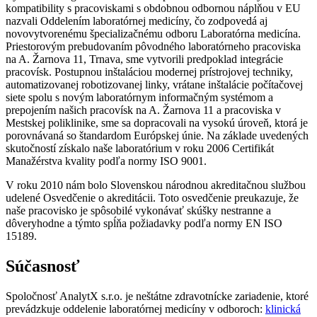
kompatibility s pracoviskami s obdobnou odbornou náplňou v EU
nazvali Oddelením laboratórnej medicíny, čo zodpovedá aj
novovytvorenému špecializačnému odboru Laboratórna medicína.
Priestorovým prebudovaním pôvodného laboratórneho pracoviska
na A. Žarnova 11, Trnava, sme vytvorili predpoklad integrácie
pracovísk. Postupnou inštaláciou modernej prístrojovej techniky,
automatizovanej robotizovanej linky, vrátane inštalácie počítačovej
siete spolu s novým laboratórnym informačným systémom a
prepojením našich pracovísk na A. Žarnova 11 a pracoviska v
Mestskej poliklinike, sme sa dopracovali na vysokú úroveň, ktorá je
porovnávaná so štandardom Európskej únie. Na základe uvedených
skutočností získalo naše laboratórium v roku 2006 Certifikát
Manažérstva kvality podľa normy ISO 9001.
V roku 2010 nám bolo Slovenskou národnou akreditačnou službou
udelené Osvedčenie o akreditácii. Toto osvedčenie preukazuje, že
naše pracovisko je spôsobilé vykonávať skúšky nestranne a
dôveryhodne a týmto spĺňa požiadavky podľa normy EN ISO
15189.
Súčasnosť
Spoločnosť AnalytX s.r.o. je neštátne zdravotnícke zariadenie, ktoré
prevádzkuje oddelenie laboratórnej medicíny v odboroch:
klinická