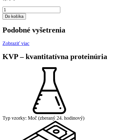
množstvo
Albumín
Do košíka
v
moči
Podobné vyšetrenia
Zobraziť viac
KVP – kvantitatívna proteinúria
Typ vzorky:
Moč (zberaný 24. hodinový)