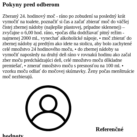
Pokyny pred odberom
Zberaný 24. hodinový moč - ráno po zobudení sa posledný krát
vymočiť na toalete, poznačiť si čas a začať zbierať moč do väčšej
čistej zbernej nádoby (najlepšie plastovej, prípadne sklenenej) –
zvyčajne o 6,00 hod. ráno, •počas dňa dodržiavať pitný režim -
najmenej 2000 ml., vynechať alkoholické nápoje, • moč zbierať do
zbernej nádoby aj predtým ako idete na stolicu, aby bolo zachytené
celé množstvo 24 hodinového moču, • do zbernej nádoby sa
vymočiť naposledy na druhý deň ráno v rovnakú hodinu ako začal
zber moču predchádzajúci deň, celé množstvo moču dôkladne
premiešať, • zmerať množstvo moču s presnosťou na 100 ml. •
vzorku moču odliať do močovej skúmavky. Ženy počas menštruácie
moč nezbierajú.
Referenčné
hodnoty