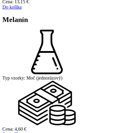
Cena:
13,15
€
Do košíka
Melanín
Typ vzorky:
Moč (jednorázový)
Cena:
4,60
€