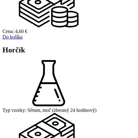
Cena:
4,60
€
Do košíka
Horčík
Typ vzorky:
Sérum, moč (zberaný 24 hodinový)