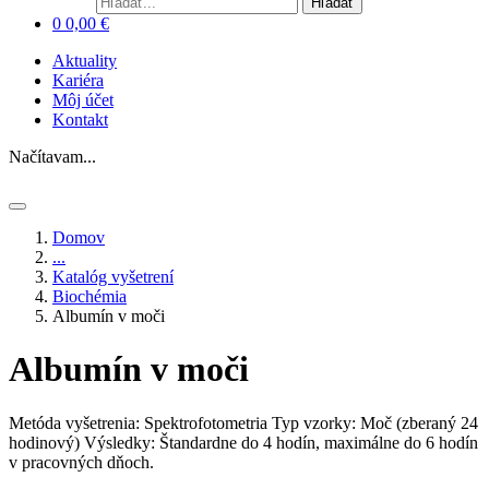
Hľadať
0
0,00
€
Aktuality
Kariéra
Môj účet
Kontakt
Načítavam...
Domov
...
Katalóg vyšetrení
Biochémia
Albumín v moči
Albumín v moči
Metóda vyšetrenia: Spektrofotometria
Typ vzorky: Moč (zberaný 24
hodinový)
Výsledky: Štandardne do 4 hodín, maximálne do 6 hodín
v pracovných dňoch.