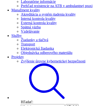
Laboratórne informácie
Prehľad rezistencie na ATB v ambulantnej praxi
Manažment kvality
Akreditácia a systém riadenia kvality
Interná kontrola kvality
Externá kontrola kvality
Spätná väzba
Vzdelávanie
Služby
Žiadanky a tlačivá
Transport
Elektronická žiadanka
Objednávka odberového materiálu
Projekty
Zvýšenie úrovne kybernetickej bezpečnosti
Hľadať: