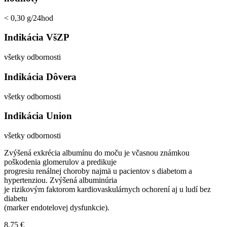
< 0,30 g/24hod
Indikácia VšZP
všetky odbornosti
Indikácia Dôvera
všetky odbornosti
Indikácia Union
všetky odbornosti
Zvýšená exkrécia albumínu do moču je včasnou známkou
poškodenia glomerulov a predikuje
progresiu renálnej choroby najmä u pacientov s diabetom a
hypertenziou. Zvýšená albuminúria
je rizikovým faktorom kardiovaskulárnych ochorení aj u ludí bez
diabetu
(marker endotelovej dysfunkcie).
8,75
€