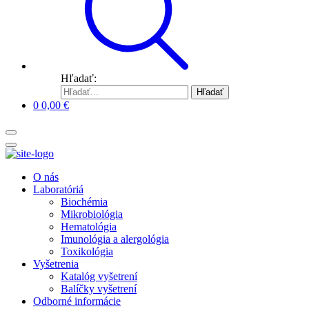
Hľadať:
Hľadať
0
0,00
€
O nás
Laboratóriá
Biochémia
Mikrobiológia
Hematológia
Imunológia a alergológia
Toxikológia
Vyšetrenia
Katalóg vyšetrení
Balíčky vyšetrení
Odborné informácie