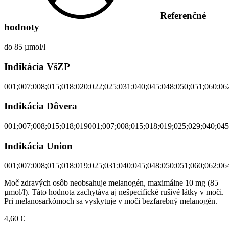
Referenčné
hodnoty
do 85 µmol/l
Indikácia VšZP
001;007;008;015;018;020;022;025;031;040;045;048;050;051;060;062
Indikácia Dôvera
001;007;008;015;018;019001;007;008;015;018;019;025;029;040;045
Indikácia Union
001;007;008;015;018;019;025;031;040;045;048;050;051;060;062;06
Moč zdravých osôb neobsahuje melanogén, maximálne 10 mg (85
µmol/l). Táto hodnota zachytáva aj nešpecifické rušivé látky v moči.
Pri melanosarkómoch sa vyskytuje v moči bezfarebný melanogén.
4,60
€