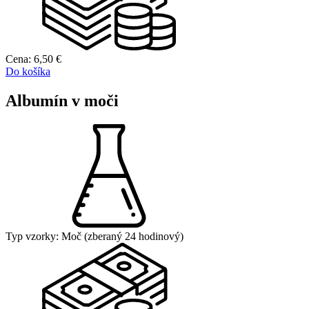
Cena:
6,50
€
Do košíka
Albumín v moči
Typ vzorky:
Moč (zberaný 24 hodinový)