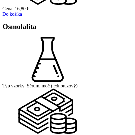
Cena:
16,80
€
Do košíka
Osmolalita
Typ vzorky:
Sérum, moč (jednorazový)