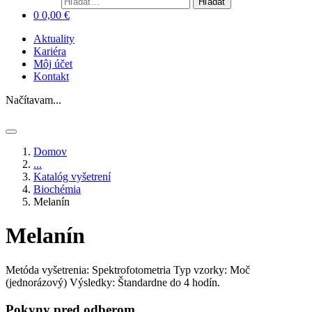
Hľadať
0
0,00
€
Aktuality
Kariéra
Môj účet
Kontakt
Načítavam...
Domov
...
Katalóg vyšetrení
Biochémia
Melanín
Melanín
Metóda vyšetrenia: Spektrofotometria
Typ vzorky: Moč
(jednorázový)
Výsledky: Štandardne do 4 hodín.
Pokyny pred odberom