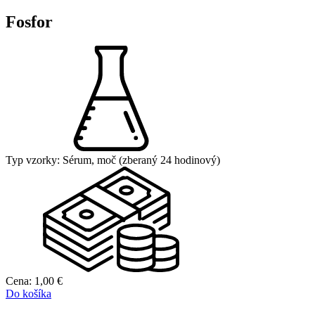
Fosfor
Typ vzorky:
Sérum, moč (zberaný 24 hodinový)
Cena:
1,00
€
Do košíka