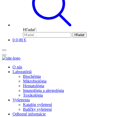
Hľadať:
Hľadať
0
0,00
€
O nás
Laboratóriá
Biochémia
Mikrobiológia
Hematológia
Imunológia a alergológia
Toxikológia
Vyšetrenia
Katalóg vyšetrení
Balíčky vyšetrení
Odborné informácie