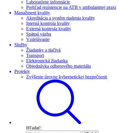
Laboratórne informácie
Prehľad rezistencie na ATB v ambulantnej praxi
Manažment kvality
Akreditácia a systém riadenia kvality
Interná kontrola kvality
Externá kontrola kvality
Spätná väzba
Vzdelávanie
Služby
Žiadanky a tlačivá
Transport
Elektronická žiadanka
Objednávka odberového materiálu
Projekty
Zvýšenie úrovne kybernetickej bezpečnosti
Hľadať: