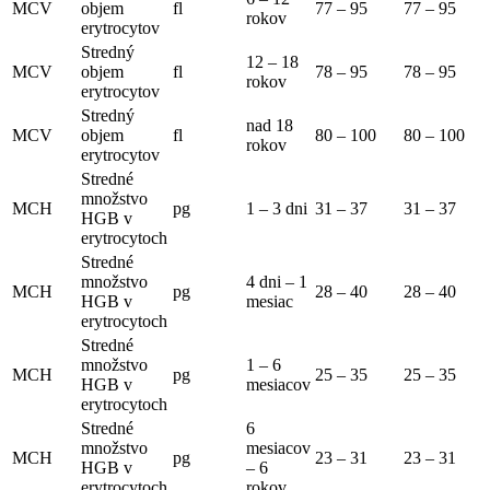
MCV
objem
fl
77 – 95
77 – 95
rokov
erytrocytov
Stredný
12 – 18
MCV
objem
fl
78 – 95
78 – 95
rokov
erytrocytov
Stredný
nad 18
MCV
objem
fl
80 – 100
80 – 100
rokov
erytrocytov
Stredné
množstvo
MCH
pg
1 – 3 dni
31 – 37
31 – 37
HGB v
erytrocytoch
Stredné
množstvo
4 dni – 1
MCH
pg
28 – 40
28 – 40
HGB v
mesiac
erytrocytoch
Stredné
množstvo
1 – 6
MCH
pg
25 – 35
25 – 35
HGB v
mesiacov
erytrocytoch
Stredné
6
množstvo
mesiacov
MCH
pg
23 – 31
23 – 31
HGB v
– 6
erytrocytoch
rokov