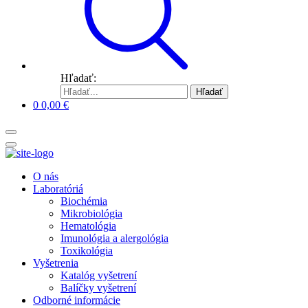
Hľadať:
Hľadať
0
0,00
€
O nás
Laboratóriá
Biochémia
Mikrobiológia
Hematológia
Imunológia a alergológia
Toxikológia
Vyšetrenia
Katalóg vyšetrení
Balíčky vyšetrení
Odborné informácie