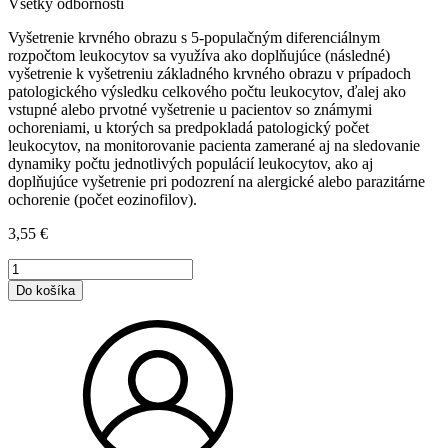
Všetky odbornosti
Vyšetrenie krvného obrazu s 5-populačným diferenciálnym
rozpočtom leukocytov sa využíva ako doplňujúce (následné)
vyšetrenie k vyšetreniu základného krvného obrazu v prípadoch
patologického výsledku celkového počtu leukocytov, ďalej ako
vstupné alebo prvotné vyšetrenie u pacientov so známymi
ochoreniami, u ktorých sa predpokladá patologický počet
leukocytov, na monitorovanie pacienta zamerané aj na sledovanie
dynamiky počtu jednotlivých populácií leukocytov, ako aj
doplňujúce vyšetrenie pri podozrení na alergické alebo parazitárne
ochorenie (počet eozinofilov).
3,55
€
množstvo
Krvný
Do košíka
obraz
s
5-
populačným
diferenciálnym
rozpočtom
leukocytov