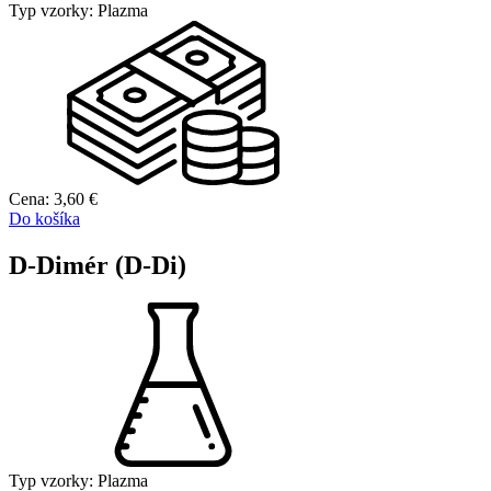
Typ vzorky:
Plazma
Cena:
3,60
€
Do košíka
D-Dimér (D-Di)
Typ vzorky:
Plazma