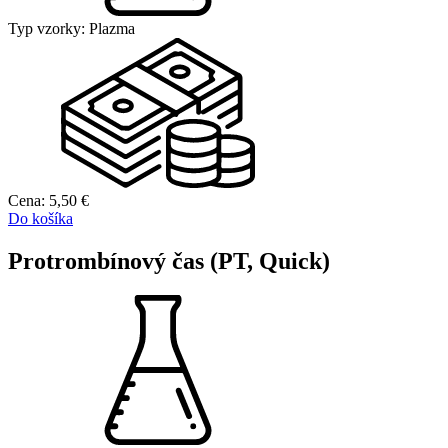
Typ vzorky:
Plazma
Cena:
5,50
€
Do košíka
Protrombínový čas (PT, Quick)