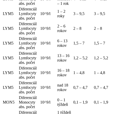
abs. počet
– 1 rok
Diferenciál
1 – 2
LYM5
Lymfocyty
10^9/l
3 – 9,5
3 – 9,5
roky
abs. počet
Diferenciál
2 – 6
LYM5
Lymfocyty
10^9/l
2 – 8
2 – 8
rokov
abs. počet
Diferenciál
6 – 13
LYM5
Lymfocyty
10^9/l
1,5 – 7
1,5 – 7
rokov
abs. počet
Diferenciál
13 – 16
LYM5
Lymfocyty
10^9/l
1,2 – 5,2
1,2 – 5,2
rokov
abs. počet
Diferenciál
16 – 18
LYM5
Lymfocyty
10^9/l
1 – 4,8
1 – 4,8
rokov
abs. počet
Diferenciál
nad 18
LYM5
Lymfocyty
10^9/l
0,7 – 4,7
0,7 – 4,7
rokov
abs. počet
Diferenciál
0 – 1
MON5
Monocyty
10^9/l
0,1 – 1,9
0,1 – 1,9
týždeň
abs. počet
Diferenciál
1 týždeň