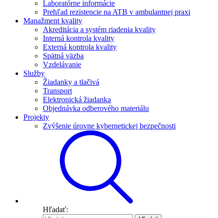
Laboratórne informácie
Prehľad rezistencie na ATB v ambulantnej praxi
Manažment kvality
Akreditácia a systém riadenia kvality
Interná kontrola kvality
Externá kontrola kvality
Spätná väzba
Vzdelávanie
Služby
Žiadanky a tlačivá
Transport
Elektronická žiadanka
Objednávka odberového materiálu
Projekty
Zvýšenie úrovne kybernetickej bezpečnosti
Hľadať: