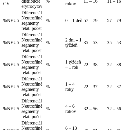
distribúcie
%
11 – 16
11 – 16
CV
rokov
erytrocytov
Diferenciál
Neutrofilné
%NEU5
%
0 – 1 deň
57 – 79
57 – 79
segmenty
relat. počet
Diferenciál
Neutrofilné
2 dni – 1
%NEU5
%
35 – 53
35 – 53
segmenty
týždeň
relat. počet
Diferenciál
Neutrofilné
1 týždeň
%NEU5
%
22 – 38
22 – 38
segmenty
– 1 rok
relat. počet
Diferenciál
Neutrofilné
1 – 4
%NEU5
%
22 – 37
22 – 37
segmenty
roky
relat. počet
Diferenciál
Neutrofilné
4 – 6
%NEU5
%
32 – 56
32 – 56
segmenty
rokov
relat. počet
Diferenciál
Neutrofilné
6 – 13