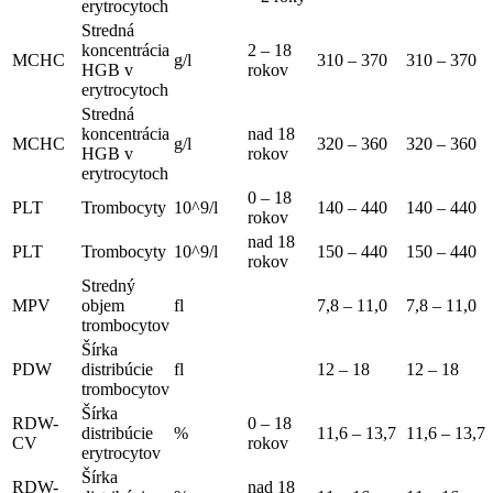
erytrocytoch
Stredná
koncentrácia
2 – 18
MCHC
g/l
310 – 370
310 – 370
HGB v
rokov
erytrocytoch
Stredná
koncentrácia
nad 18
MCHC
g/l
320 – 360
320 – 360
HGB v
rokov
erytrocytoch
0 – 18
PLT
Trombocyty
10^9/l
140 – 440
140 – 440
rokov
nad 18
PLT
Trombocyty
10^9/l
150 – 440
150 – 440
rokov
Stredný
MPV
objem
fl
7,8 – 11,0
7,8 – 11,0
trombocytov
Šírka
PDW
distribúcie
fl
12 – 18
12 – 18
trombocytov
Šírka
RDW-
0 – 18
distribúcie
%
11,6 – 13,7
11,6 – 13,7
CV
rokov
erytrocytov
Šírka
RDW-
nad 18