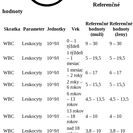
Referenčné
hodnoty
Referenčné
Referenčné
Skratka
Parameter
Jednotky
Vek
hodnoty
hodnoty
(muži)
(ženy)
0 – 1
WBC
Leukocyty
10^9/l
9 – 30
9 – 30
týždeň
1 týždeň
WBC
Leukocyty
10^9/l
– 1
5 – 19,5
5 – 19,5
mesiac
1 mesiac
WBC
Leukocyty
10^9/l
6 – 17
6 – 17
– 2 roky
2 roky –
WBC
Leukocyty
10^9/l
5 – 15,5
5 – 15,5
6 rokov
6 rokov
WBC
Leukocyty
10^9/l
– 13
4,5 – 13,5
4,5 – 13,5
rokov
13 rokov
WBC
Leukocyty
10^9/l
– 18
4 – 10
4 – 10
rokov
nad 18
WBC
Leukocyty
10^9/l
3,8 – 10
3,8 – 10