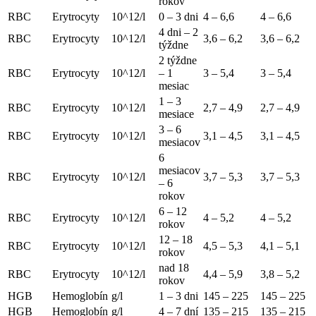
rokov
RBC
Erytrocyty
10^12/l
0 – 3 dni
4 – 6,6
4 – 6,6
4 dni – 2
RBC
Erytrocyty
10^12/l
3,6 – 6,2
3,6 – 6,2
týždne
2 týždne
RBC
Erytrocyty
10^12/l
– 1
3 – 5,4
3 – 5,4
mesiac
1 – 3
RBC
Erytrocyty
10^12/l
2,7 – 4,9
2,7 – 4,9
mesiace
3 – 6
RBC
Erytrocyty
10^12/l
3,1 – 4,5
3,1 – 4,5
mesiacov
6
mesiacov
RBC
Erytrocyty
10^12/l
3,7 – 5,3
3,7 – 5,3
– 6
rokov
6 – 12
RBC
Erytrocyty
10^12/l
4 – 5,2
4 – 5,2
rokov
12 – 18
RBC
Erytrocyty
10^12/l
4,5 – 5,3
4,1 – 5,1
rokov
nad 18
RBC
Erytrocyty
10^12/l
4,4 – 5,9
3,8 – 5,2
rokov
HGB
Hemoglobín
g/l
1 – 3 dni
145 – 225
145 – 225
HGB
Hemoglobín
g/l
4 – 7 dní
135 – 215
135 – 215