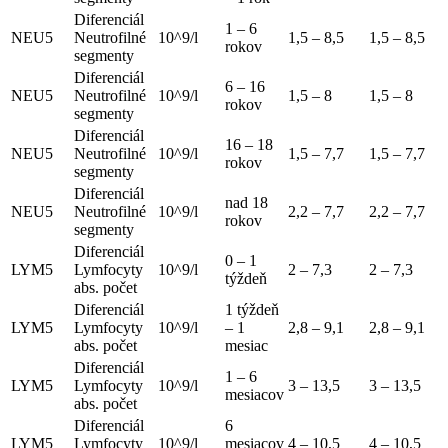
Diferenciál
1 – 6
NEU5
Neutrofilné
10^9/l
1,5 – 8,5
1,5 – 8,5
rokov
segmenty
Diferenciál
6 – 16
NEU5
Neutrofilné
10^9/l
1,5 – 8
1,5 – 8
rokov
segmenty
Diferenciál
16 – 18
NEU5
Neutrofilné
10^9/l
1,5 – 7,7
1,5 – 7,7
rokov
segmenty
Diferenciál
nad 18
NEU5
Neutrofilné
10^9/l
2,2 – 7,7
2,2 – 7,7
rokov
segmenty
Diferenciál
0 – 1
LYM5
Lymfocyty
10^9/l
2 – 7,3
2 – 7,3
týždeň
abs. počet
Diferenciál
1 týždeň
LYM5
Lymfocyty
10^9/l
– 1
2,8 – 9,1
2,8 – 9,1
abs. počet
mesiac
Diferenciál
1 – 6
LYM5
Lymfocyty
10^9/l
3 – 13,5
3 – 13,5
mesiacov
abs. počet
Diferenciál
6
LYM5
Lymfocyty
10^9/l
mesiacov
4 – 10,5
4 – 10,5