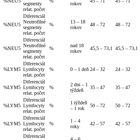
%NEU5
%
45 – 71
45 – 71
segmenty
rokov
relat. počet
Diferenciál
Neutrofilné
13 – 18
%NEU5
%
48 – 72
48 – 72
segmenty
rokov
relat. počet
Diferenciál
Neutrofilné
nad 18
%NEU5
%
45,5 – 73,1
45,5 – 73,1
segmenty
rokov
relat. počet
Diferenciál
%LYM5
Lymfocyty
%
0 – 1 deň
24 – 32
24 – 32
relat. počet
Diferenciál
2 dni – 1
%LYM5
Lymfocyty
%
35 – 47
35 – 47
týždeň
relat. počet
Diferenciál
1 týždeň
%LYM5
Lymfocyty
%
50 – 72
50 – 72
– 1 rok
relat. počet
Diferenciál
1 – 4
%LYM5
Lymfocyty
%
42 – 57
42 – 57
roky
relat. počet
Diferenciál
4 – 6