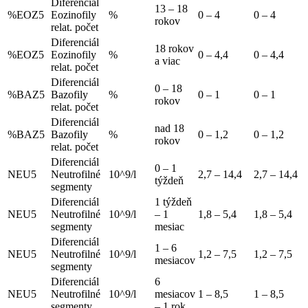
Diferenciál
13 – 18
%EOZ5
Eozinofily
%
0 – 4
0 – 4
rokov
relat. počet
Diferenciál
18 rokov
%EOZ5
Eozinofily
%
0 – 4,4
0 – 4,4
a viac
relat. počet
Diferenciál
0 – 18
%BAZ5
Bazofily
%
0 – 1
0 – 1
rokov
relat. počet
Diferenciál
nad 18
%BAZ5
Bazofily
%
0 – 1,2
0 – 1,2
rokov
relat. počet
Diferenciál
0 – 1
NEU5
Neutrofilné
10^9/l
2,7 – 14,4
2,7 – 14,4
týždeň
segmenty
Diferenciál
1 týždeň
NEU5
Neutrofilné
10^9/l
– 1
1,8 – 5,4
1,8 – 5,4
segmenty
mesiac
Diferenciál
1 – 6
NEU5
Neutrofilné
10^9/l
1,2 – 7,5
1,2 – 7,5
mesiacov
segmenty
Diferenciál
6
NEU5
Neutrofilné
10^9/l
mesiacov
1 – 8,5
1 – 8,5
segmenty
– 1 rok