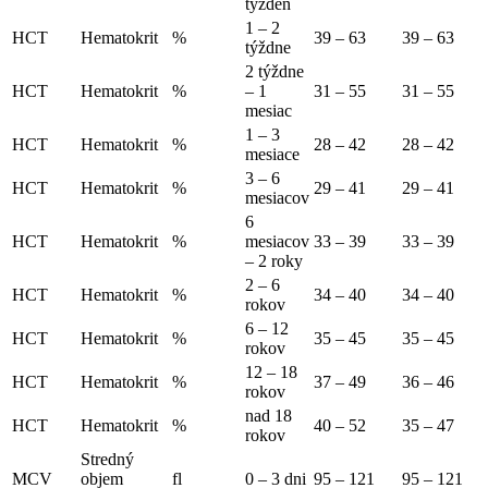
týždeň
1 – 2
HCT
Hematokrit
%
39 – 63
39 – 63
týždne
2 týždne
HCT
Hematokrit
%
– 1
31 – 55
31 – 55
mesiac
1 – 3
HCT
Hematokrit
%
28 – 42
28 – 42
mesiace
3 – 6
HCT
Hematokrit
%
29 – 41
29 – 41
mesiacov
6
HCT
Hematokrit
%
mesiacov
33 – 39
33 – 39
– 2 roky
2 – 6
HCT
Hematokrit
%
34 – 40
34 – 40
rokov
6 – 12
HCT
Hematokrit
%
35 – 45
35 – 45
rokov
12 – 18
HCT
Hematokrit
%
37 – 49
36 – 46
rokov
nad 18
HCT
Hematokrit
%
40 – 52
35 – 47
rokov
Stredný
MCV
objem
fl
0 – 3 dni
95 – 121
95 – 121