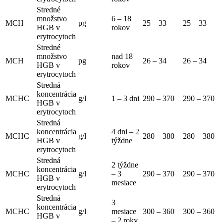
Stredné
množstvo
6 – 18
MCH
pg
25 – 33
25 – 33
HGB v
rokov
erytrocytoch
Stredné
množstvo
nad 18
MCH
pg
26 – 34
26 – 34
HGB v
rokov
erytrocytoch
Stredná
koncentrácia
MCHC
g/l
1 – 3 dni
290 – 370
290 – 370
HGB v
erytrocytoch
Stredná
koncentrácia
4 dni – 2
MCHC
g/l
280 – 380
280 – 380
HGB v
týždne
erytrocytoch
Stredná
2 týždne
koncentrácia
MCHC
g/l
– 3
290 – 370
290 – 370
HGB v
mesiace
erytrocytoch
Stredná
3
koncentrácia
MCHC
g/l
mesiace
300 – 360
300 – 360
HGB v
– 2 roky