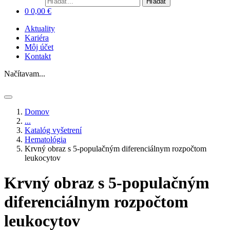
Hľadať
0
0,00
€
Aktuality
Kariéra
Môj účet
Kontakt
Načítavam...
Domov
...
Katalóg vyšetrení
Hematológia
Krvný obraz s 5-populačným diferenciálnym rozpočtom
leukocytov
Krvný obraz s 5-populačným
diferenciálnym rozpočtom
leukocytov