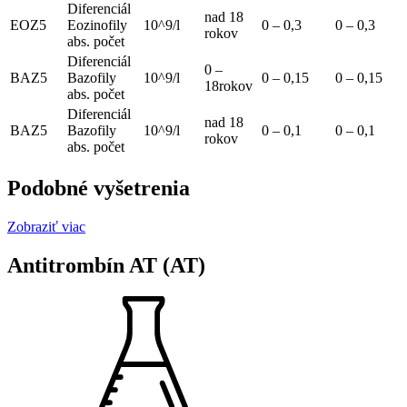
Diferenciál
nad 18
EOZ5
Eozinofily
10^9/l
0 – 0,3
0 – 0,3
rokov
abs. počet
Diferenciál
0 –
BAZ5
Bazofily
10^9/l
0 – 0,15
0 – 0,15
18rokov
abs. počet
Diferenciál
nad 18
BAZ5
Bazofily
10^9/l
0 – 0,1
0 – 0,1
rokov
abs. počet
Podobné vyšetrenia
Zobraziť viac
Antitrombín AT (AT)