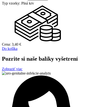
Typ vzorky:
Plná krv
Cena:
3,40
€
Do košíka
Pozrite si naše balíky vyšetrení
Zobraziť viac