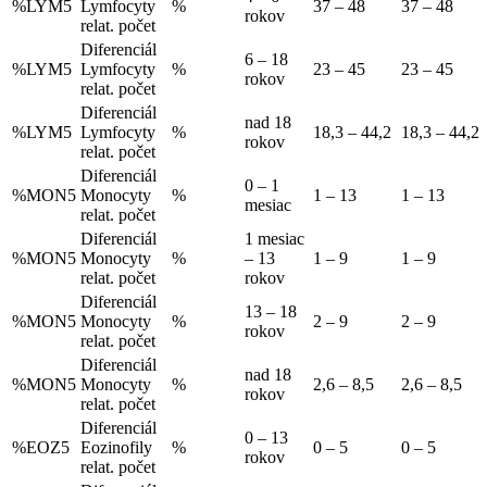
%LYM5
Lymfocyty
%
37 – 48
37 – 48
rokov
relat. počet
Diferenciál
6 – 18
%LYM5
Lymfocyty
%
23 – 45
23 – 45
rokov
relat. počet
Diferenciál
nad 18
%LYM5
Lymfocyty
%
18,3 – 44,2
18,3 – 44,2
rokov
relat. počet
Diferenciál
0 – 1
%MON5
Monocyty
%
1 – 13
1 – 13
mesiac
relat. počet
Diferenciál
1 mesiac
%MON5
Monocyty
%
– 13
1 – 9
1 – 9
relat. počet
rokov
Diferenciál
13 – 18
%MON5
Monocyty
%
2 – 9
2 – 9
rokov
relat. počet
Diferenciál
nad 18
%MON5
Monocyty
%
2,6 – 8,5
2,6 – 8,5
rokov
relat. počet
Diferenciál
0 – 13
%EOZ5
Eozinofily
%
0 – 5
0 – 5
rokov
relat. počet