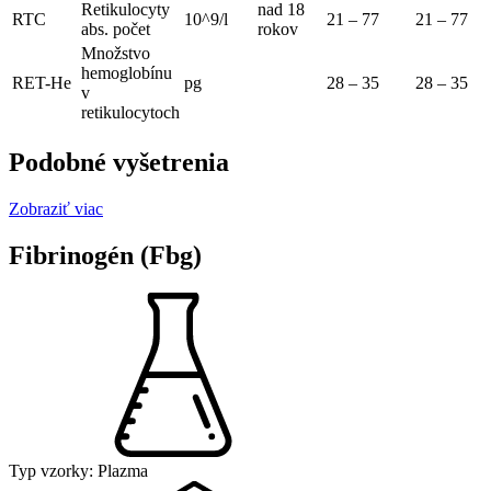
Retikulocyty
nad 18
RTC
10^9/l
21 – 77
21 – 77
abs. počet
rokov
Množstvo
hemoglobínu
RET-He
pg
28 – 35
28 – 35
v
retikulocytoch
Podobné vyšetrenia
Zobraziť viac
Fibrinogén (Fbg)
Typ vzorky:
Plazma