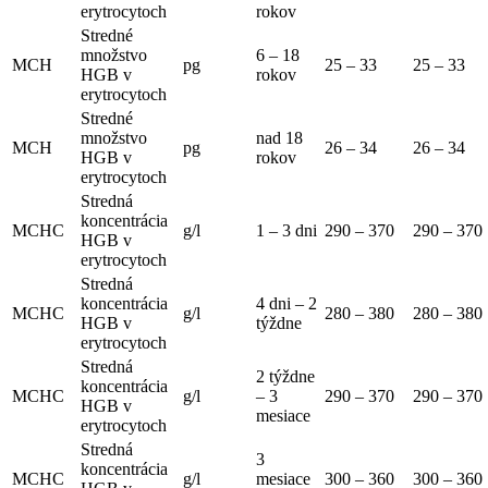
erytrocytoch
rokov
Stredné
množstvo
6 – 18
MCH
pg
25 – 33
25 – 33
HGB v
rokov
erytrocytoch
Stredné
množstvo
nad 18
MCH
pg
26 – 34
26 – 34
HGB v
rokov
erytrocytoch
Stredná
koncentrácia
MCHC
g/l
1 – 3 dni
290 – 370
290 – 370
HGB v
erytrocytoch
Stredná
koncentrácia
4 dni – 2
MCHC
g/l
280 – 380
280 – 380
HGB v
týždne
erytrocytoch
Stredná
2 týždne
koncentrácia
MCHC
g/l
– 3
290 – 370
290 – 370
HGB v
mesiace
erytrocytoch
Stredná
3
koncentrácia
MCHC
g/l
mesiace
300 – 360
300 – 360