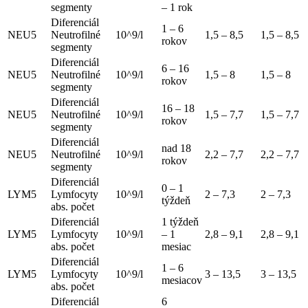
segmenty
– 1 rok
Diferenciál
1 – 6
NEU5
Neutrofilné
10^9/l
1,5 – 8,5
1,5 – 8,5
rokov
segmenty
Diferenciál
6 – 16
NEU5
Neutrofilné
10^9/l
1,5 – 8
1,5 – 8
rokov
segmenty
Diferenciál
16 – 18
NEU5
Neutrofilné
10^9/l
1,5 – 7,7
1,5 – 7,7
rokov
segmenty
Diferenciál
nad 18
NEU5
Neutrofilné
10^9/l
2,2 – 7,7
2,2 – 7,7
rokov
segmenty
Diferenciál
0 – 1
LYM5
Lymfocyty
10^9/l
2 – 7,3
2 – 7,3
týždeň
abs. počet
Diferenciál
1 týždeň
LYM5
Lymfocyty
10^9/l
– 1
2,8 – 9,1
2,8 – 9,1
abs. počet
mesiac
Diferenciál
1 – 6
LYM5
Lymfocyty
10^9/l
3 – 13,5
3 – 13,5
mesiacov
abs. počet
Diferenciál
6