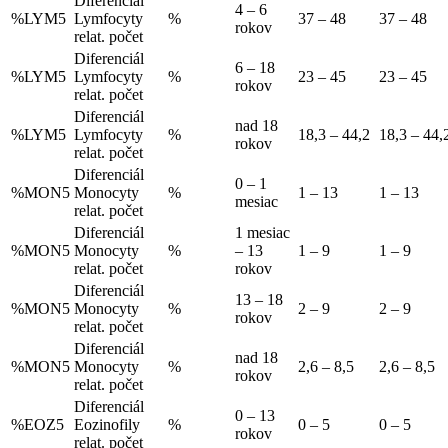
Diferenciál
4 – 6
%LYM5
Lymfocyty
%
37 – 48
37 – 48
rokov
relat. počet
Diferenciál
6 – 18
%LYM5
Lymfocyty
%
23 – 45
23 – 45
rokov
relat. počet
Diferenciál
nad 18
%LYM5
Lymfocyty
%
18,3 – 44,2
18,3 – 44,
rokov
relat. počet
Diferenciál
0 – 1
%MON5
Monocyty
%
1 – 13
1 – 13
mesiac
relat. počet
Diferenciál
1 mesiac
%MON5
Monocyty
%
– 13
1 – 9
1 – 9
relat. počet
rokov
Diferenciál
13 – 18
%MON5
Monocyty
%
2 – 9
2 – 9
rokov
relat. počet
Diferenciál
nad 18
%MON5
Monocyty
%
2,6 – 8,5
2,6 – 8,5
rokov
relat. počet
Diferenciál
0 – 13
%EOZ5
Eozinofily
%
0 – 5
0 – 5
rokov
relat. počet