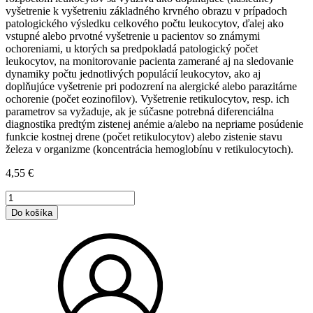
vyšetrenie k vyšetreniu základného krvného obrazu v prípadoch
patologického výsledku celkového počtu leukocytov, ďalej ako
vstupné alebo prvotné vyšetrenie u pacientov so známymi
ochoreniami, u ktorých sa predpokladá patologický počet
leukocytov, na monitorovanie pacienta zamerané aj na sledovanie
dynamiky počtu jednotlivých populácií leukocytov, ako aj
doplňujúce vyšetrenie pri podozrení na alergické alebo parazitárne
ochorenie (počet eozinofilov). Vyšetrenie retikulocytov, resp. ich
parametrov sa vyžaduje, ak je súčasne potrebná diferenciálna
diagnostika predtým zistenej anémie a/alebo na nepriame posúdenie
funkcie kostnej drene (počet retikulocytov) alebo zistenie stavu
železa v organizme (koncentrácia hemoglobínu v retikulocytoch).
4,55
€
množstvo
Krvný
Do košíka
obraz
s
5-
populačným
diferenciálnym
rozpočtom
leukocytov
+