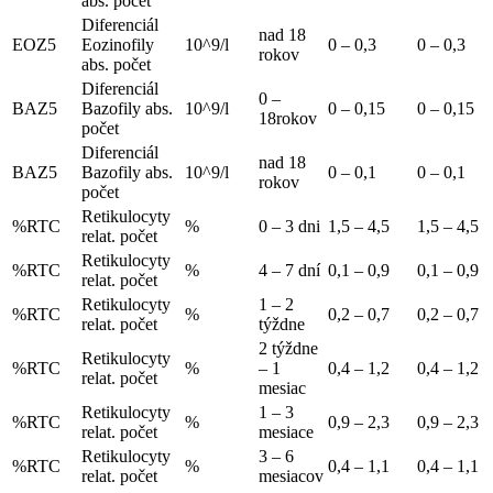
abs. počet
Diferenciál
nad 18
EOZ5
Eozinofily
10^9/l
0 – 0,3
0 – 0,3
rokov
abs. počet
Diferenciál
0 –
BAZ5
Bazofily abs.
10^9/l
0 – 0,15
0 – 0,15
18rokov
počet
Diferenciál
nad 18
BAZ5
Bazofily abs.
10^9/l
0 – 0,1
0 – 0,1
rokov
počet
Retikulocyty
%RTC
%
0 – 3 dni
1,5 – 4,5
1,5 – 4,5
relat. počet
Retikulocyty
%RTC
%
4 – 7 dní
0,1 – 0,9
0,1 – 0,9
relat. počet
Retikulocyty
1 – 2
%RTC
%
0,2 – 0,7
0,2 – 0,7
relat. počet
týždne
2 týždne
Retikulocyty
%RTC
%
– 1
0,4 – 1,2
0,4 – 1,2
relat. počet
mesiac
Retikulocyty
1 – 3
%RTC
%
0,9 – 2,3
0,9 – 2,3
relat. počet
mesiace
Retikulocyty
3 – 6
%RTC
%
0,4 – 1,1
0,4 – 1,1
relat. počet
mesiacov