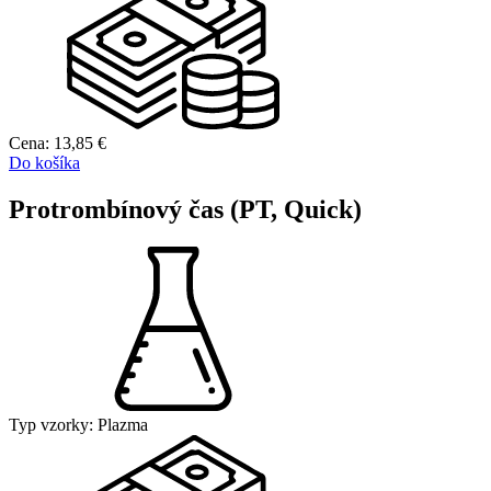
Cena:
13,85
€
Do košíka
Protrombínový čas (PT, Quick)
Typ vzorky:
Plazma