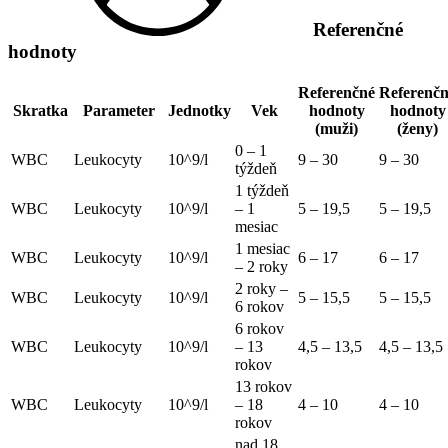
vyšetrenie
Referenčné
retikulocytov
a
hodnoty
ich
parametrov
Referenčné
Referenč
Skratka
Parameter
Jednotky
Vek
hodnoty
hodnoty
(muži)
(ženy)
0 – 1
WBC
Leukocyty
10^9/l
9 – 30
9 – 30
týždeň
1 týždeň
WBC
Leukocyty
10^9/l
– 1
5 – 19,5
5 – 19,5
mesiac
1 mesiac
WBC
Leukocyty
10^9/l
6 – 17
6 – 17
– 2 roky
2 roky –
WBC
Leukocyty
10^9/l
5 – 15,5
5 – 15,5
6 rokov
6 rokov
WBC
Leukocyty
10^9/l
– 13
4,5 – 13,5
4,5 – 13,5
rokov
13 rokov
WBC
Leukocyty
10^9/l
– 18
4 – 10
4 – 10
rokov
nad 18