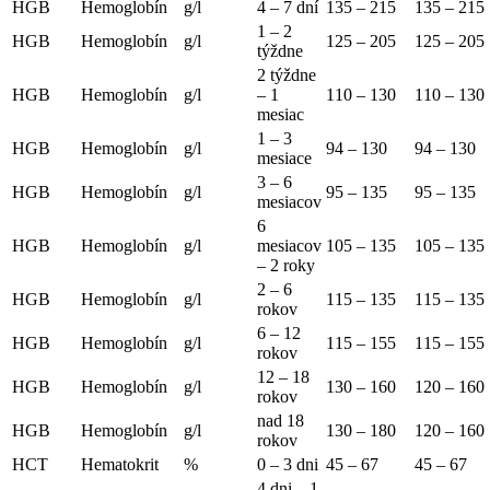
HGB
Hemoglobín
g/l
4 – 7 dní
135 – 215
135 – 215
1 – 2
HGB
Hemoglobín
g/l
125 – 205
125 – 205
týždne
2 týždne
HGB
Hemoglobín
g/l
– 1
110 – 130
110 – 130
mesiac
1 – 3
HGB
Hemoglobín
g/l
94 – 130
94 – 130
mesiace
3 – 6
HGB
Hemoglobín
g/l
95 – 135
95 – 135
mesiacov
6
HGB
Hemoglobín
g/l
mesiacov
105 – 135
105 – 135
– 2 roky
2 – 6
HGB
Hemoglobín
g/l
115 – 135
115 – 135
rokov
6 – 12
HGB
Hemoglobín
g/l
115 – 155
115 – 155
rokov
12 – 18
HGB
Hemoglobín
g/l
130 – 160
120 – 160
rokov
nad 18
HGB
Hemoglobín
g/l
130 – 180
120 – 160
rokov
HCT
Hematokrit
%
0 – 3 dni
45 – 67
45 – 67
4 dni – 1