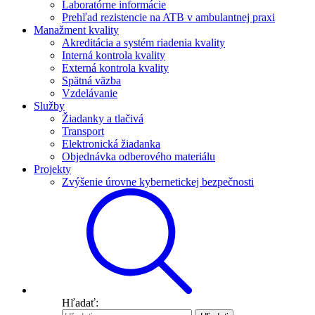
Laboratórne informácie
Prehľad rezistencie na ATB v ambulantnej praxi
Manažment kvality
Akreditácia a systém riadenia kvality
Interná kontrola kvality
Externá kontrola kvality
Spätná väzba
Vzdelávanie
Služby
Žiadanky a tlačivá
Transport
Elektronická žiadanka
Objednávka odberového materiálu
Projekty
Zvýšenie úrovne kybernetickej bezpečnosti
Hľadať: