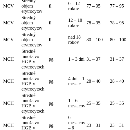
Stredný
6 – 12
MCV
objem
fl
77 – 95
77 – 95
rokov
erytrocytov
Stredný
12 – 18
MCV
objem
fl
78 – 95
78 – 95
rokov
erytrocytov
Stredný
nad 18
MCV
objem
fl
80 – 100
80 – 100
rokov
erytrocytov
Stredné
množstvo
MCH
pg
1 – 3 dni
31 – 37
31 – 37
HGB v
erytrocytoch
Stredné
množstvo
4 dni – 1
MCH
pg
28 – 40
28 – 40
HGB v
mesiac
erytrocytoch
Stredné
množstvo
1 – 6
MCH
pg
25 – 35
25 – 35
HGB v
mesiacov
erytrocytoch
Stredné
6
množstvo
mesiacov
MCH
pg
23 – 31
23 – 31
HGB v
– 6