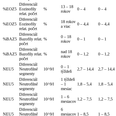
Diferenciál
13 – 18
%EOZ5
Eozinofily
%
0 – 4
0 – 4
rokov
relat. počet
Diferenciál
18 rokov
%EOZ5
Eozinofily
%
0 – 4,4
0 – 4,4
a viac
relat. počet
Diferenciál
0 – 18
%BAZ5
Bazofily relat.
%
0 – 1
0 – 1
rokov
počet
Diferenciál
nad 18
%BAZ5
Bazofily relat.
%
0 – 1,2
0 – 1,2
rokov
počet
Diferenciál
0 – 1
NEU5
Neutrofilné
10^9/l
2,7 – 14,4
2,7 – 14,4
týždeň
segmenty
Diferenciál
1 týždeň
NEU5
Neutrofilné
10^9/l
– 1
1,8 – 5,4
1,8 – 5,4
segmenty
mesiac
Diferenciál
1 – 6
NEU5
Neutrofilné
10^9/l
1,2 – 7,5
1,2 – 7,5
mesiacov
segmenty
Diferenciál
6
NEU5
Neutrofilné
10^9/l
mesiacov
1 – 8,5
1 – 8,5