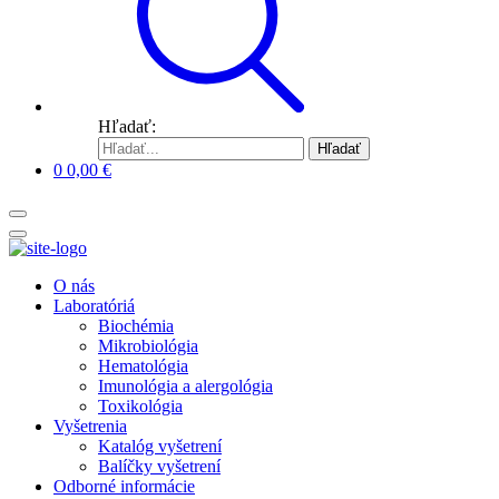
Hľadať:
Hľadať
0
0,00
€
O nás
Laboratóriá
Biochémia
Mikrobiológia
Hematológia
Imunológia a alergológia
Toxikológia
Vyšetrenia
Katalóg vyšetrení
Balíčky vyšetrení
Odborné informácie