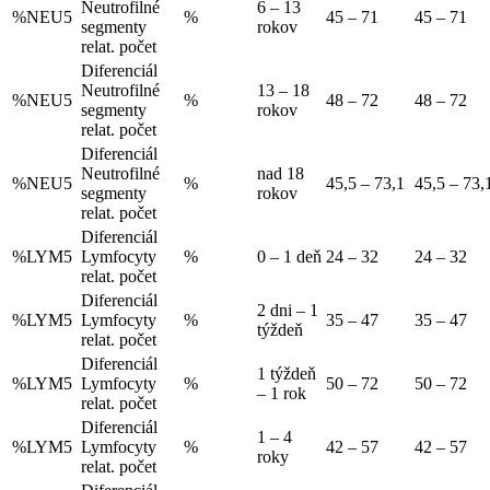
Neutrofilné
6 – 13
%NEU5
%
45 – 71
45 – 71
segmenty
rokov
relat. počet
Diferenciál
Neutrofilné
13 – 18
%NEU5
%
48 – 72
48 – 72
segmenty
rokov
relat. počet
Diferenciál
Neutrofilné
nad 18
%NEU5
%
45,5 – 73,1
45,5 – 73,
segmenty
rokov
relat. počet
Diferenciál
%LYM5
Lymfocyty
%
0 – 1 deň
24 – 32
24 – 32
relat. počet
Diferenciál
2 dni – 1
%LYM5
Lymfocyty
%
35 – 47
35 – 47
týždeň
relat. počet
Diferenciál
1 týždeň
%LYM5
Lymfocyty
%
50 – 72
50 – 72
– 1 rok
relat. počet
Diferenciál
1 – 4
%LYM5
Lymfocyty
%
42 – 57
42 – 57
roky
relat. počet