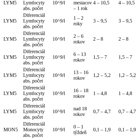
LYM5
Lymfocyty
10^9/l
mesiacov
4 – 10,5
4 – 10,5
abs. počet
– 1 rok
Diferenciál
1 – 2
LYM5
Lymfocyty
10^9/l
3 – 9,5
3 – 9,5
roky
abs. počet
Diferenciál
2 – 6
LYM5
Lymfocyty
10^9/l
2 – 8
2 – 8
rokov
abs. počet
Diferenciál
6 – 13
LYM5
Lymfocyty
10^9/l
1,5 – 7
1,5 – 7
rokov
abs. počet
Diferenciál
13 – 16
LYM5
Lymfocyty
10^9/l
1,2 – 5,2
1,2 – 5,2
rokov
abs. počet
Diferenciál
16 – 18
LYM5
Lymfocyty
10^9/l
1 – 4,8
1 – 4,8
rokov
abs. počet
Diferenciál
nad 18
LYM5
Lymfocyty
10^9/l
0,7 – 4,7
0,7 – 4,7
rokov
abs. počet
Diferenciál
0 – 1
MON5
Monocyty
10^9/l
0,1 – 1,9
0,1 – 1,9
týždeň
abs. počet