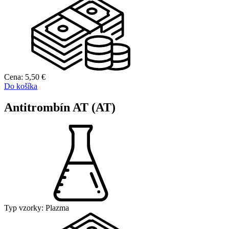
Cena:
5,50
€
Do košíka
Antitrombín AT (AT)
Typ vzorky:
Plazma