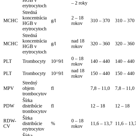
HGB v
– 2 roky
erytrocytoch
Stredná
koncentrácia
2 – 18
MCHC
g/l
310 – 370
310 – 370
HGB v
rokov
erytrocytoch
Stredná
koncentrácia
nad 18
MCHC
g/l
320 – 360
320 – 360
HGB v
rokov
erytrocytoch
0 – 18
PLT
Trombocyty
10^9/l
140 – 440
140 – 440
rokov
nad 18
PLT
Trombocyty
10^9/l
150 – 440
150 – 440
rokov
Stredný
MPV
objem
fl
7,8 – 11,0
7,8 – 11,0
trombocytov
Šírka
PDW
distribúcie
fl
12 – 18
12 – 18
trombocytov
Šírka
RDW-
0 – 18
distribúcie
%
11,6 – 13,7
11,6 – 13,
CV
rokov
erytrocytov
Šírka