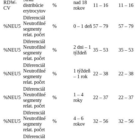
RDW-
nad 18
distribúcie
%
11 – 16
11 – 16
CV
rokov
erytrocytov
Diferenciál
Neutrofilné
%NEU5
%
0 – 1 deň
57 – 79
57 – 79
segmenty
relat. počet
Diferenciál
Neutrofilné
2 dni – 1
%NEU5
%
35 – 53
35 – 53
segmenty
týždeň
relat. počet
Diferenciál
Neutrofilné
1 týždeň
%NEU5
%
22 – 38
22 – 38
segmenty
– 1 rok
relat. počet
Diferenciál
Neutrofilné
1 – 4
%NEU5
%
22 – 37
22 – 37
segmenty
roky
relat. počet
Diferenciál
Neutrofilné
4 – 6
%NEU5
%
32 – 56
32 – 56
segmenty
rokov
relat. počet
Diferenciál