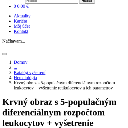
Hľadať
0
0,00
€
Aktuality
Kariéra
Môj účet
Kontakt
Načítavam...
Domov
...
Katalóg vyšetrení
Hematológia
Krvný obraz s 5-populačným diferenciálnym rozpočtom
leukocytov + vyšetrenie retikulocytov a ich parametrov
Krvný obraz s 5-populačným
diferenciálnym rozpočtom
leukocytov + vyšetrenie