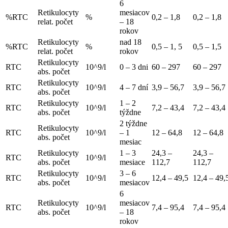
6
Retikulocyty
mesiacov
%RTC
%
0,2 – 1,8
0,2 – 1,8
relat. počet
– 18
rokov
Retikulocyty
nad 18
%RTC
%
0,5 – 1, 5
0,5 – 1,5
relat. počet
rokov
Retikulocyty
RTC
10^9/l
0 – 3 dni
60 – 297
60 – 297
abs. počet
Retikulocyty
RTC
10^9/l
4 – 7 dní
3,9 – 56,7
3,9 – 56,7
abs. počet
Retikulocyty
1 – 2
RTC
10^9/l
7,2 – 43,4
7,2 – 43,4
abs. počet
týždne
2 týždne
Retikulocyty
RTC
10^9/l
– 1
12 – 64,8
12 – 64,8
abs. počet
mesiac
Retikulocyty
1 – 3
24,3 –
24,3 –
RTC
10^9/l
abs. počet
mesiace
112,7
112,7
Retikulocyty
3 – 6
RTC
10^9/l
12,4 – 49,5
12,4 – 49,
abs. počet
mesiacov
6
Retikulocyty
mesiacov
RTC
10^9/l
7,4 – 95,4
7,4 – 95,4
abs. počet
– 18
rokov