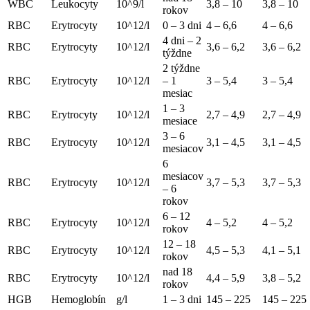
WBC
Leukocyty
10^9/l
3,8 – 10
3,8 – 10
rokov
RBC
Erytrocyty
10^12/l
0 – 3 dni
4 – 6,6
4 – 6,6
4 dni – 2
RBC
Erytrocyty
10^12/l
3,6 – 6,2
3,6 – 6,2
týždne
2 týždne
RBC
Erytrocyty
10^12/l
– 1
3 – 5,4
3 – 5,4
mesiac
1 – 3
RBC
Erytrocyty
10^12/l
2,7 – 4,9
2,7 – 4,9
mesiace
3 – 6
RBC
Erytrocyty
10^12/l
3,1 – 4,5
3,1 – 4,5
mesiacov
6
mesiacov
RBC
Erytrocyty
10^12/l
3,7 – 5,3
3,7 – 5,3
– 6
rokov
6 – 12
RBC
Erytrocyty
10^12/l
4 – 5,2
4 – 5,2
rokov
12 – 18
RBC
Erytrocyty
10^12/l
4,5 – 5,3
4,1 – 5,1
rokov
nad 18
RBC
Erytrocyty
10^12/l
4,4 – 5,9
3,8 – 5,2
rokov
HGB
Hemoglobín
g/l
1 – 3 dni
145 – 225
145 – 225