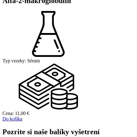
Alfa-2-makroglobulín
Typ vzorky:
Sérum
Cena:
11,00
€
Do košíka
Pozrite si naše balíky vyšetrení