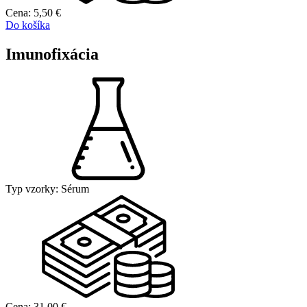
Cena:
5,50
€
Do košíka
Imunofixácia
Typ vzorky:
Sérum
Cena:
31,00
€