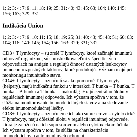
1; 2; 3; 4; 7; 9; 11; 18; 19; 25; 31; 40; 43; 45; 63; 104; 140; 145;
156; 163; 329; 331
Indikácia Union
1; 2; 3; 4; 7; 9; 10; 11; 15; 18; 19; 25; 31; 40; 43; 45; 48; 51; 60; 63;
104; 116; 140; 145; 154; 156; 163; 329; 331; 332
CD3+ T lymfocyty – sú zrelé T lymfocyty, ktoré začínajú imunitnú
odpoveď organizmu, sú sprostredkovateľmi v špecifických
odpovediach na antigén a regulujú činnosť ostatných leukocytov
pomocou rozpustných faktorov, ktoré produkujú. Význam majú pri
monitoringu imunitného stavu.
CD4+ T lymfocyty – označujú sa ako pomocné T lymfocyty
(helpery), majú indikačnú funkciu v interakcii T bunka – T bunka, T
bunka – B bunka a T bunka – makrofág. Hrajú centrálnu úlohu v
reguláciách imunitnej odpovede. Ich význam spočíva v tom, že
slúžia na monitorovanie imunodeficitných stavov a na sledovanie
efektu imunomodulačnej liečby.
CD8+ T lymfocyty – označujeme ich ako supreserovo – cytotoxické
T lymfocyty, majú dôležitú úlohu v regulácii imunitnej odpovede,
ktorá je založená na ich supresorovom alebo cytotoxickom účinku.
Ich význam spočíva v tom, že slúžia na charakterizáciu
imunodeficitov a autoimunitných ochorení.