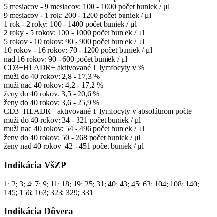
5 mesiacov - 9 mesiacov: 100 - 1000 počet buniek / μl
9 mesiacov - 1 rok: 200 - 1200 počet buniek / μl
1 rok - 2 roky: 100 - 1400 počet buniek / μl
2 roky - 5 rokov: 100 - 1000 počet buniek / μl
5 rokov - 10 rokov: 90 - 900 počet buniek / μl
10 rokov - 16 rokov: 70 - 1200 počet buniek / μl
nad 16 rokov: 90 - 600 počet buniek / μl
CD3+HLADR+ aktivované T lymfocyty v %
muži do 40 rokov: 2,8 - 17,3 %
muži nad 40 rokov: 4,2 - 17,2 %
ženy do 40 rokov: 3,5 - 20,6 %
ženy do 40 rokov: 3,6 - 25,9 %
CD3+HLADR+ aktivované T lymfocyty v absolútnom počte
muži do 40 rokov: 34 - 321 počet buniek / μl
muži nad 40 rokov: 54 - 496 počet buniek / μl
ženy do 40 rokov: 50 - 268 počet buniek / μl
ženy nad 40 rokov: 42 - 451 počet buniek / μl
Indikácia VšZP
1; 2; 3; 4; 7; 9; 11; 18; 19; 25; 31; 40; 43; 45; 63; 104; 108; 140;
145; 156; 163; 323; 329; 331
Indikácia Dôvera