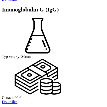
Imunoglobulín G (IgG)
Typ vzorky:
Sérum
Cena:
4,00
€
Do košíka