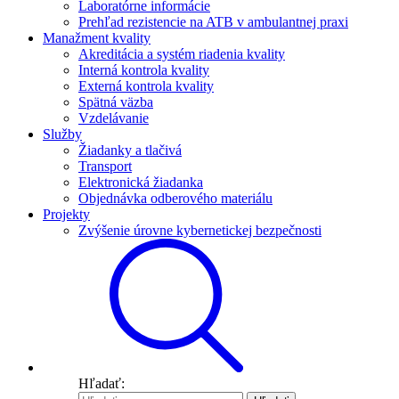
Laboratórne informácie
Prehľad rezistencie na ATB v ambulantnej praxi
Manažment kvality
Akreditácia a systém riadenia kvality
Interná kontrola kvality
Externá kontrola kvality
Spätná väzba
Vzdelávanie
Služby
Žiadanky a tlačivá
Transport
Elektronická žiadanka
Objednávka odberového materiálu
Projekty
Zvýšenie úrovne kybernetickej bezpečnosti
Hľadať: