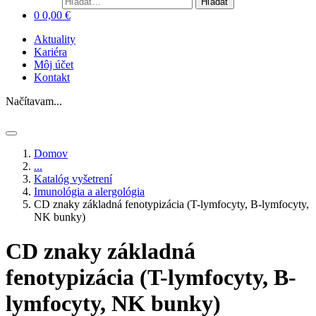
Hľadať
0
0,00
€
Aktuality
Kariéra
Môj účet
Kontakt
Načítavam...
Domov
...
Katalóg vyšetrení
Imunológia a alergológia
CD znaky základná fenotypizácia (T-lymfocyty, B-lymfocyty,
NK bunky)
CD znaky základná
fenotypizácia (T-lymfocyty, B-
lymfocyty, NK bunky)