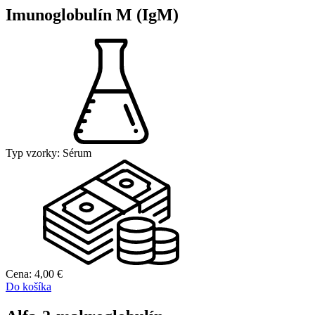
Imunoglobulín M (IgM)
Typ vzorky:
Sérum
Cena:
4,00
€
Do košíka