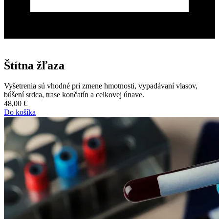
Štítna žľaza
Vyšetrenia sú vhodné pri zmene hmotnosti, vypadávaní vlasov,
búšení srdca, trase končatín a celkovej únave.
48,00
€
Do košíka