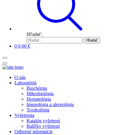
Hľadať:
Hľadať
0
0,00
€
O nás
Laboratóriá
Biochémia
Mikrobiológia
Hematológia
Imunológia a alergológia
Toxikológia
Vyšetrenia
Katalóg vyšetrení
Balíčky vyšetrení
Odborné informácie