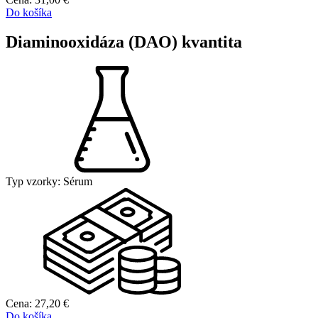
Do košíka
Diaminooxidáza (DAO) kvantita
Typ vzorky:
Sérum
Cena:
27,20
€
Do košíka