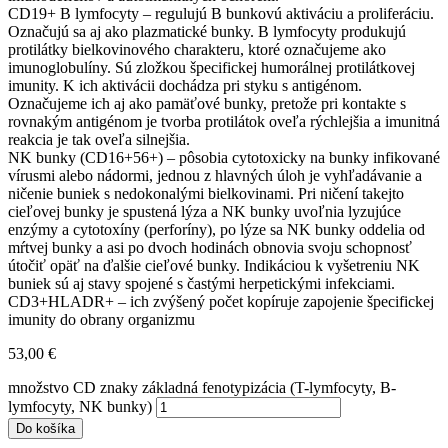
CD19+ B lymfocyty – regulujú B bunkovú aktiváciu a proliferáciu.
Označujú sa aj ako plazmatické bunky. B lymfocyty produkujú
protilátky bielkovinového charakteru, ktoré označujeme ako
imunoglobulíny. Sú zložkou špecifickej humorálnej protilátkovej
imunity. K ich aktivácii dochádza pri styku s antigénom.
Označujeme ich aj ako pamäťové bunky, pretože pri kontakte s
rovnakým antigénom je tvorba protilátok oveľa rýchlejšia a imunitná
reakcia je tak oveľa silnejšia.
NK bunky (CD16+56+) – pôsobia cytotoxicky na bunky infikované
vírusmi alebo nádormi, jednou z hlavných úloh je vyhľadávanie a
ničenie buniek s nedokonalými bielkovinami. Pri ničení takejto
cieľovej bunky je spustená lýza a NK bunky uvoľnia lyzujúce
enzýmy a cytotoxíny (perforíny), po lýze sa NK bunky oddelia od
mŕtvej bunky a asi po dvoch hodinách obnovia svoju schopnosť
útočiť opäť na ďalšie cieľové bunky. Indikáciou k vyšetreniu NK
buniek sú aj stavy spojené s častými herpetickými infekciami.
CD3+HLADR+ – ich zvýšený počet kopíruje zapojenie špecifickej
imunity do obrany organizmu
53,00
€
množstvo CD znaky základná fenotypizácia (T-lymfocyty, B-
lymfocyty, NK bunky)
Do košíka