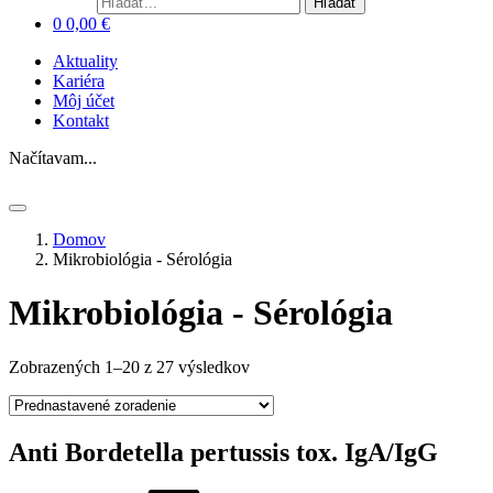
Hľadať
0
0,00
€
Aktuality
Kariéra
Môj účet
Kontakt
Načítavam...
Domov
Mikrobiológia - Sérológia
Mikrobiológia - Sérológia
Zobrazených 1–20 z 27 výsledkov
Anti Bordetella pertussis tox. IgA/IgG