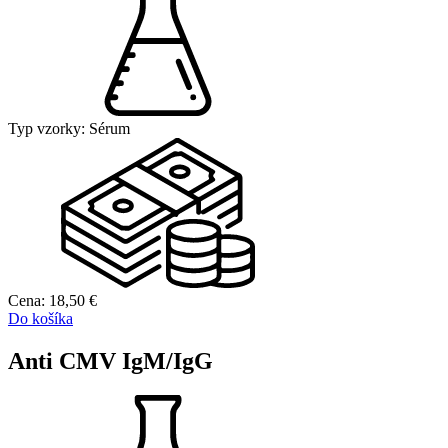
Typ vzorky:
Sérum
Cena:
18,50
€
Do košíka
Anti CMV IgM/IgG