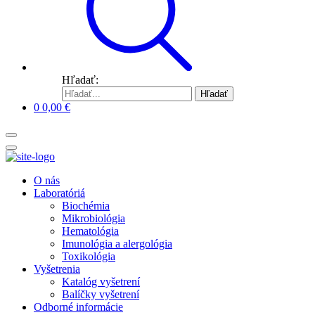
Hľadať:
Hľadať
0
0,00
€
O nás
Laboratóriá
Biochémia
Mikrobiológia
Hematológia
Imunológia a alergológia
Toxikológia
Vyšetrenia
Katalóg vyšetrení
Balíčky vyšetrení
Odborné informácie