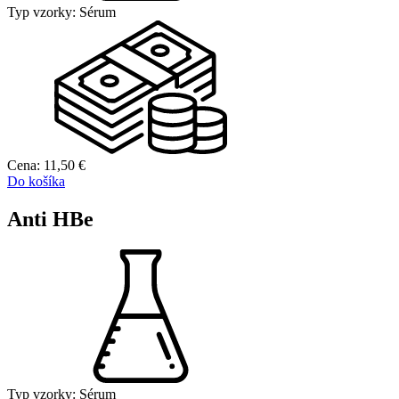
Typ vzorky:
Sérum
Cena:
11,50
€
Do košíka
Anti HBe
Typ vzorky:
Sérum