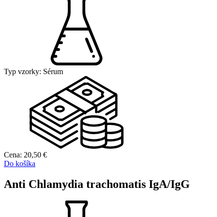
Typ vzorky:
Sérum
Cena:
20,50
€
Do košíka
Anti Chlamydia trachomatis IgA/IgG