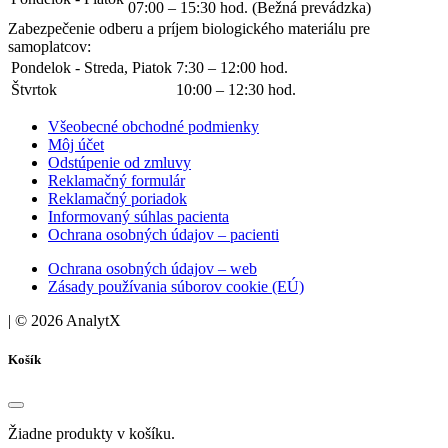
07:00 – 15:30 hod. (Bežná prevádzka)
Zabezpečenie odberu a príjem biologického materiálu pre
samoplatcov:
Pondelok - Streda, Piatok
7:30 – 12:00 hod.
Štvrtok
10:00 – 12:30 hod.
Všeobecné obchodné podmienky
Môj účet
Odstúpenie od zmluvy
Reklamačný formulár
Reklamačný poriadok
Informovaný súhlas pacienta
Ochrana osobných údajov – pacienti
Ochrana osobných údajov – web
Zásady používania súborov cookie (EÚ)
|
© 2026 AnalytX
Košík
Žiadne produkty v košíku.