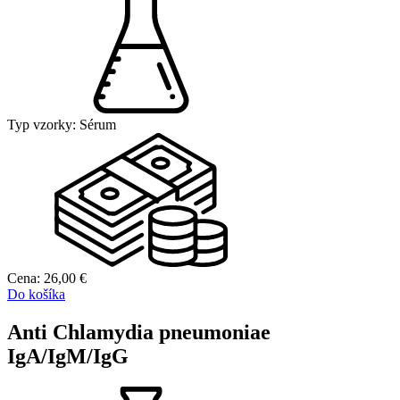
Typ vzorky:
Sérum
Cena:
26,00
€
Do košíka
Anti Chlamydia pneumoniae
IgA/IgM/IgG