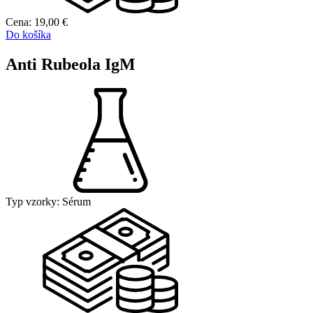
Cena:
19,00
€
Do košíka
Anti Rubeola IgM
Typ vzorky:
Sérum