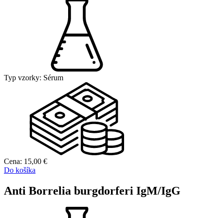
Typ vzorky:
Sérum
Cena:
15,00
€
Do košíka
Anti Borrelia burgdorferi IgM/IgG