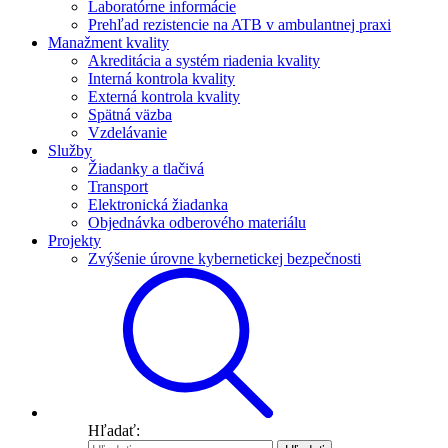
Laboratórne informácie
Prehľad rezistencie na ATB v ambulantnej praxi
Manažment kvality
Akreditácia a systém riadenia kvality
Interná kontrola kvality
Externá kontrola kvality
Spätná väzba
Vzdelávanie
Služby
Žiadanky a tlačivá
Transport
Elektronická žiadanka
Objednávka odberového materiálu
Projekty
Zvýšenie úrovne kybernetickej bezpečnosti
Hľadať: