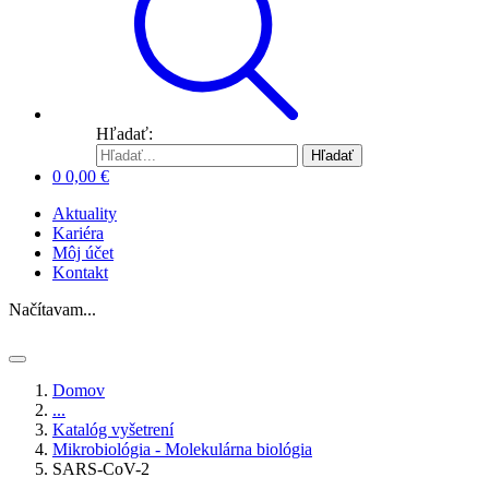
Hľadať:
Hľadať
0
0,00
€
Aktuality
Kariéra
Môj účet
Kontakt
Načítavam...
Domov
...
Katalóg vyšetrení
Mikrobiológia - Molekulárna biológia
SARS-CoV-2