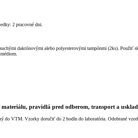
edky: 2 pracovné dni.
lnými suchými dakrónovými alebo polyesterovými tampónmi (2ks). Použ
m médiom.
materiálu, pravidlá pred odberom, transport a usklad
ný do VTM. Vzorky doručiť do 2 hodín do laboratória. Odobrané vzork