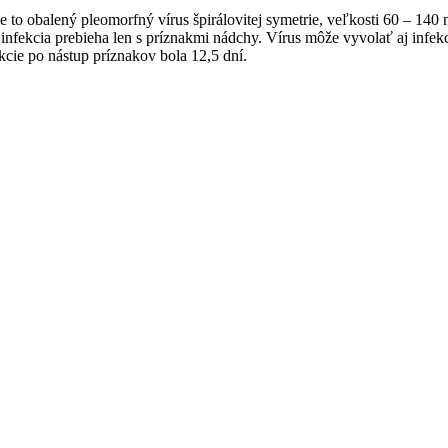
e to obalený pleomorfný vírus špirálovitej symetrie, veľkosti 60 – 
nfekcia prebieha len s príznakmi nádchy. Vírus môže vyvolať aj infek
kcie po nástup príznakov bola 12,5 dní.