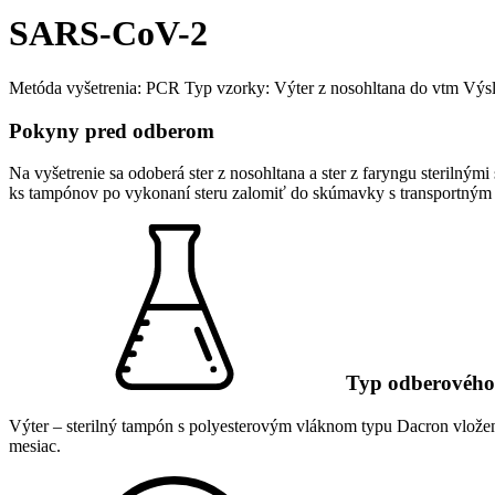
SARS-CoV-2
Metóda vyšetrenia: PCR
Typ vzorky: Výter z nosohltana do vtm
Výsl
Pokyny pred odberom
Na vyšetrenie sa odoberá ster z nosohltana a ster z faryngu steri
ks tampónov po vykonaní steru zalomiť do skúmavky s transportný
Typ odberového 
Výter – sterilný tampón s polyesterovým vláknom typu Dacron vlože
mesiac.