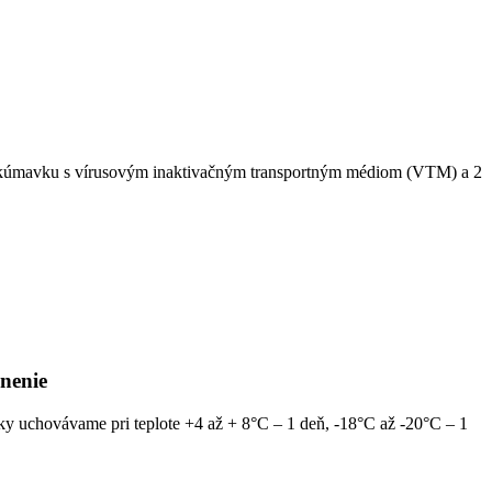
iť skúmavku s vírusovým inaktivačným transportným médiom (VTM) a 2
nenie
y uchovávame pri teplote +4 až + 8°С – 1 deň, -18°C až -20°C – 1