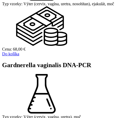
Typ vzorky:
Výter (cervix, vagína, uretra, nosohltan), ejakulát, moč
Cena:
68,00
€
Do košíka
Gardnerella vaginalis DNA-PCR
Typ vzorky:
Výter (cervix, vagína, uretra), moč