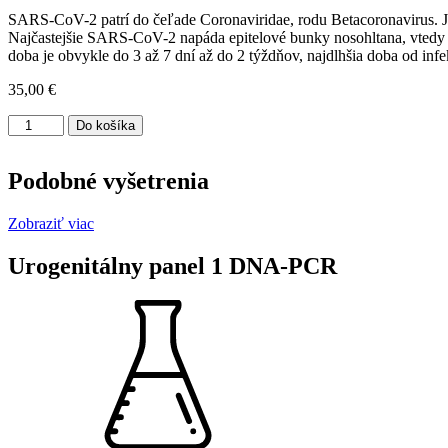
SARS-CoV-2 patrí do čeľade Coronaviridae, rodu Betacoronavirus. J
Najčastejšie SARS-CoV-2 napáda epitelové bunky nosohltana, vtedy i
doba je obvykle do 3 až 7 dní až do 2 týždňov, najdlhšia doba od infe
35,00
€
množstvo
Do košíka
SARS-
CoV-
2
Podobné vyšetrenia
Zobraziť viac
Urogenitálny panel 1 DNA-PCR