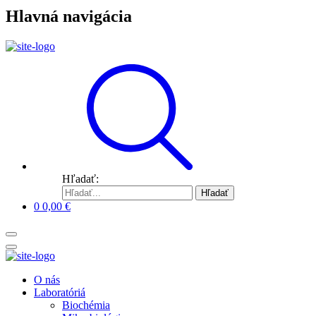
Hlavná navigácia
Hľadať:
Hľadať
0
0,00
€
O nás
Laboratóriá
Biochémia