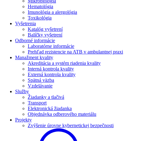
Mikrobiológia
Hematológia
Imunológia a alergológia
Toxikológia
Vyšetrenia
Katalóg vyšetrení
Balíčky vyšetrení
Odborné informácie
Laboratórne informácie
Prehľad rezistencie na ATB v ambulantnej praxi
Manažment kvality
Akreditácia a systém riadenia kvality
Interná kontrola kvality
Externá kontrola kvality
Spätná väzba
Vzdelávanie
Služby
Žiadanky a tlačivá
Transport
Elektronická žiadanka
Objednávka odberového materiálu
Projekty
Zvýšenie úrovne kybernetickej bezpečnosti