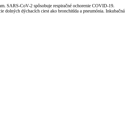
140 nm. SARS-CoV-2 spôsobuje respiračné ochorenie COVID-19.
cie dolných dýchacích ciest ako bronchitída a pneumónia. Inkubačná