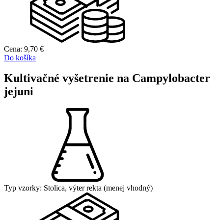
Cena:
9,70
€
Do košíka
Kultivačné vyšetrenie na Campylobacter
jejuni
Typ vzorky:
Stolica, výter rekta (menej vhodný)