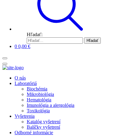
Hľadať:
Hľadať
0
0,00
€
O nás
Laboratóriá
Biochémia
Mikrobiológia
Hematológia
Imunológia a alergológia
Toxikológia
Vyšetrenia
Katalóg vyšetrení
Balíčky vyšetrení
Odborné informácie