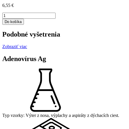
6,55
€
množstvo
Parazitologické
Do košíka
vyšetrenie
stolice
Podobné vyšetrenia
(1
vzorka)
Zobraziť viac
Adenovírus Ag
Typ vzorky:
Výter z nosa, výplachy a aspiráty z dýchacích ciest.