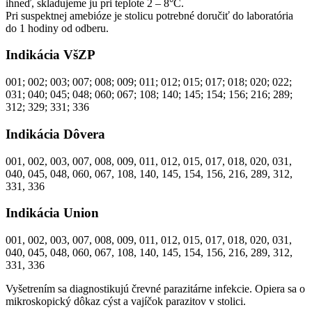
ihneď, skladujeme ju pri teplote 2 – 8°С.
Pri suspektnej amebióze je stolicu potrebné doručiť do laboratória
do 1 hodiny od odberu.
Indikácia VšZP
001; 002; 003; 007; 008; 009; 011; 012; 015; 017; 018; 020; 022;
031; 040; 045; 048; 060; 067; 108; 140; 145; 154; 156; 216; 289;
312; 329; 331; 336
Indikácia Dôvera
001, 002, 003, 007, 008, 009, 011, 012, 015, 017, 018, 020, 031,
040, 045, 048, 060, 067, 108, 140, 145, 154, 156, 216, 289, 312,
331, 336
Indikácia Union
001, 002, 003, 007, 008, 009, 011, 012, 015, 017, 018, 020, 031,
040, 045, 048, 060, 067, 108, 140, 145, 154, 156, 216, 289, 312,
331, 336
Vyšetrením sa diagnostikujú črevné parazitárne infekcie. Opiera sa o
mikroskopický dôkaz cýst a vajíčok parazitov v stolici.