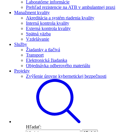
Laboratórne informácie
Prehľad rezistencie na ATB v ambulantnej praxi
Manažment kvality
Akreditácia a systém riadenia kvality
Interná kontrola kvality
Externá kontrola kvality
Spätná väzba
Vzdelávanie
Služby
Žiadanky a tlačivá
Transport
Elektronická žiadanka
Objednávka odberového materiálu
Projekty
Zvýšenie úrovne kybernetickej bezpečnosti
Hľadať: