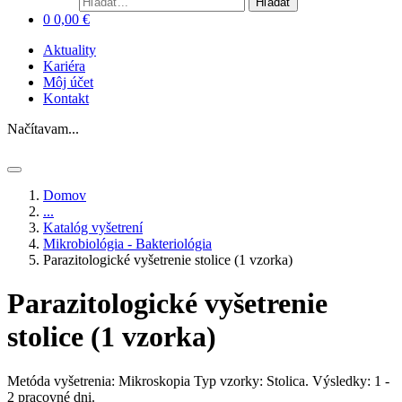
Hľadať
0
0,00
€
Aktuality
Kariéra
Môj účet
Kontakt
Načítavam...
Domov
...
Katalóg vyšetrení
Mikrobiológia - Bakteriológia
Parazitologické vyšetrenie stolice (1 vzorka)
Parazitologické vyšetrenie
stolice (1 vzorka)
Metóda vyšetrenia: Mikroskopia
Typ vzorky: Stolica.
Výsledky: 1 -
2 pracovné dni.