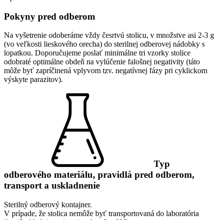
Pokyny pred odberom
Na vyšetrenie odoberáme vždy česrtvú stolicu, v množstve asi 2-3 g
(vo veľkosti lieskového orecha) do sterilnej odberovej nádobky s
lopatkou. Doporučujeme poslať minimálne tri vzorky stolice
odobraté optimálne obdeň na vylúčenie falošnej negativity (táto
môže byť zapríčinená vplyvom tzv. negatívnej fázy pri cyklickom
výskyte parazitov).
Typ
odberového materiálu, pravidlá pred odberom,
transport a uskladnenie
Sterilný odberový kontajner.
V prípade, že stolica nemôže byť transportovaná do laboratória