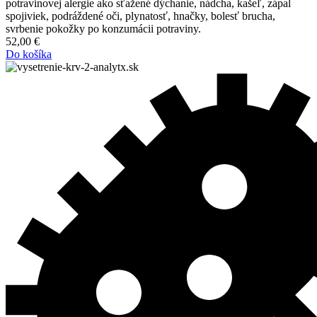
potravinovej alergie ako sťažené dýchanie, nádcha, kašeľ, zápal
spojiviek, podráždené oči, plynatosť, hnačky, bolesť brucha,
svrbenie pokožky po konzumácii potraviny.
52,00
€
Do košíka