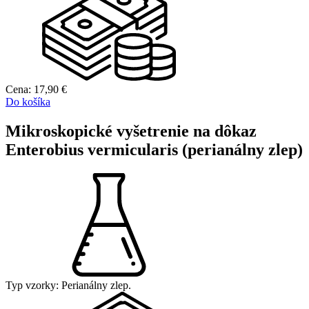
Cena:
17,90
€
Do košíka
Mikroskopické vyšetrenie na dôkaz
Enterobius vermicularis (perianálny zlep)
Typ vzorky:
Perianálny zlep.