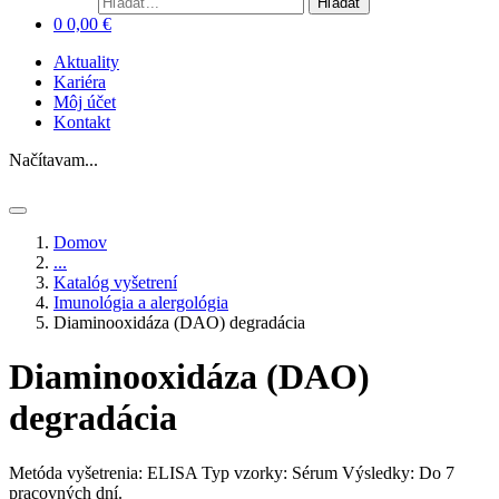
Hľadať
0
0,00
€
Aktuality
Kariéra
Môj účet
Kontakt
Načítavam...
Domov
...
Katalóg vyšetrení
Imunológia a alergológia
Diaminooxidáza (DAO) degradácia
Diaminooxidáza (DAO)
degradácia
Metóda vyšetrenia: ELISA
Typ vzorky: Sérum
Výsledky: Do 7
pracovných dní.