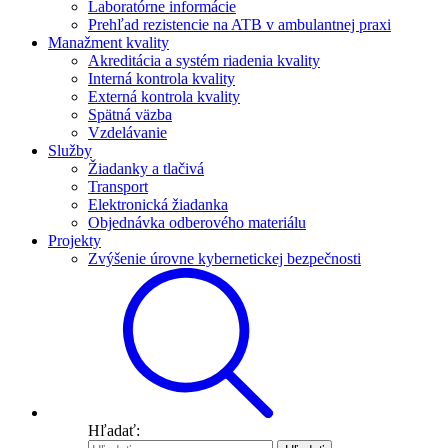
Laboratórne informácie
Prehľad rezistencie na ATB v ambulantnej praxi
Manažment kvality
Akreditácia a systém riadenia kvality
Interná kontrola kvality
Externá kontrola kvality
Spätná väzba
Vzdelávanie
Služby
Žiadanky a tlačivá
Transport
Elektronická žiadanka
Objednávka odberového materiálu
Projekty
Zvýšenie úrovne kybernetickej bezpečnosti
Hľadať: