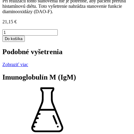
Pri realizácii tohto stanovenia nie je potrebné, aby pacient prerušil
histamínovú diétu. Toto vyšetrenie nahrádza stanovenie funkcie
diaminooxidázy (DAO-F).
21,15
€
množstvo
Diaminooxidáza
Do košíka
(DAO)
degradácia
Podobné vyšetrenia
Zobraziť viac
Imunoglobulín M (IgM)