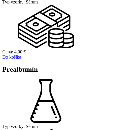
Typ vzorky:
Sérum
Cena:
4,00
€
Do košíka
Prealbumín
Typ vzorky:
Sérum