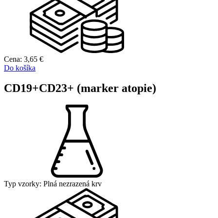
Cena:
3,65
€
Do košíka
CD19+CD23+ (marker atopie)
Typ vzorky:
Plná nezrazená krv