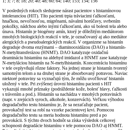
1; 3; 7; 8; 18; 20; 40; 48; 60; 64; 140; 153; 154; 156
V posledných rokoch sledujeme nárast pacientov s histamínovou
intoleranciou (HIT). Títo pacienti trpia tráviacimi ťažkosťami,
hnačkou, nevoľnosťou, migrénami, návalmi horúčavy, svrbením
pokožky, nádchou alebo inými ťažkosťami, ako sú bolesti tela alebo
únava. Histamín je biogénny amín, ktorý je dôležitým mediátorom
mnohých biologických reakcií v tele, je označovaný aj ako mediátor
alergických a pseudoalergických reakcií. V organizme sa histamín
degraduje dvoma enzýmami – diaminooxidázou (DAO) a histamín-
N-metyltransferázou (HNMT). DAO katalyzuje oxidačnú
deamináciu histamínu na aldehyd imidazol a HNMT zase katalyzuje
N-metyláciou histamín na N-metylhistamín. Koncentráciu histamínu
v tele ovplyvňujú rôzne faktory. Na jednej strane je histamín tvorený
samotným telom a na druhej strane je absorbovaný potravou. Naviac
niektoré potraviny sa vyznačujú tým, že môžu uvoľňovať histamín
uložený v tele. Pri zvýšenej úrovni histamínu pacienti s HIT
vykazujú mnohé príznaky (podráždenie kože, bolesť hlavy, ťažkosti
s trávením a pod.). Histamín sa nachádza v mnohých potravinách
(napr. v zrejúcich syroch, alkohole, konzervách). Veľkou výhodou
degradačného testu histamínu je, že sa nezaťažuje pacient,
provokačný test sa robí na vzorke pacientovej krvi. Pomocou
degradačného testu sa meria hodnota histamínu pred a po
provokácii. S týchto dvoch hodnôt sa získa výsledok celkovej
schopnosti degradácie histamínu v tele pomocou DAO aj HNMT.