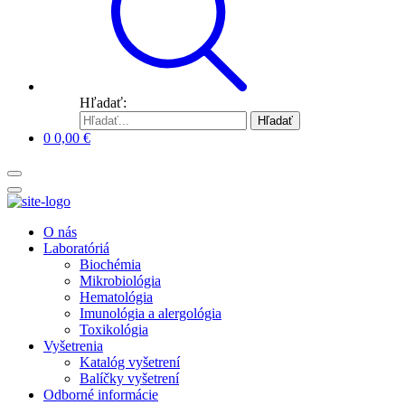
Hľadať:
Hľadať
0
0,00
€
O nás
Laboratóriá
Biochémia
Mikrobiológia
Hematológia
Imunológia a alergológia
Toxikológia
Vyšetrenia
Katalóg vyšetrení
Balíčky vyšetrení
Odborné informácie