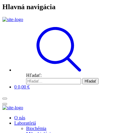
Hlavná navigácia
Hľadať:
Hľadať
0
0,00
€
O nás
Laboratóriá
Biochémia