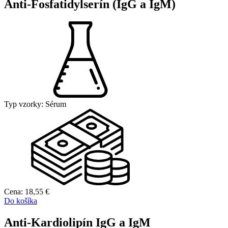
Anti-Fosfatidylserín (IgG a IgM)
Typ vzorky:
Sérum
Cena:
18,55
€
Do košíka
Anti-Kardiolipín IgG a IgM