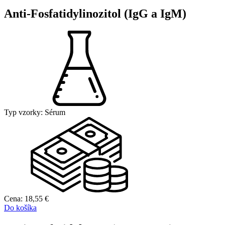
Anti-Fosfatidylinozitol (IgG a IgM)
Typ vzorky:
Sérum
Cena:
18,55
€
Do košíka