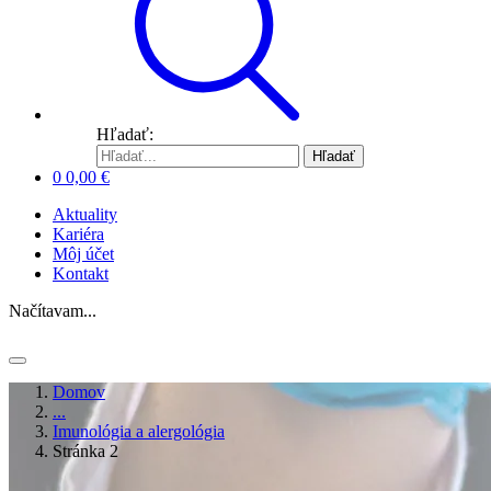
Hľadať:
Hľadať
0
0,00
€
Aktuality
Kariéra
Môj účet
Kontakt
Načítavam...
Domov
...
Imunológia a alergológia
Stránka 2