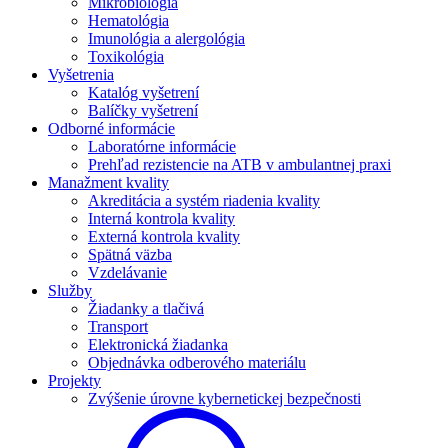
Mikrobiológia
Hematológia
Imunológia a alergológia
Toxikológia
Vyšetrenia
Katalóg vyšetrení
Balíčky vyšetrení
Odborné informácie
Laboratórne informácie
Prehľad rezistencie na ATB v ambulantnej praxi
Manažment kvality
Akreditácia a systém riadenia kvality
Interná kontrola kvality
Externá kontrola kvality
Spätná väzba
Vzdelávanie
Služby
Žiadanky a tlačivá
Transport
Elektronická žiadanka
Objednávka odberového materiálu
Projekty
Zvýšenie úrovne kybernetickej bezpečnosti