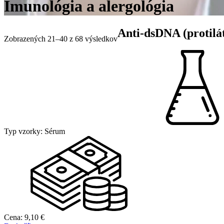
Imunológia a alergológia
Anti-dsDNA (protilá
Zobrazených 21–40 z 68 výsledkov
Typ vzorky:
Sérum
Cena:
9,10
€