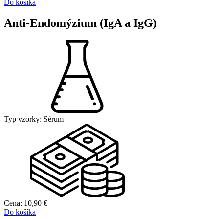
Do košíka
Anti-Endomýzium (IgA a IgG)
Typ vzorky:
Sérum
Cena:
10,90
€
Do košíka